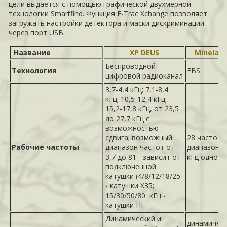
цели выдается с помощью графической двухмерной
технологии Smartfind. Функция E-Trac Xchange позволяет
загружать настройки детектора и маски дискриминации
через порт USB.
Название
XP DEUS
Minelab 
Беспроводной
Технология
FBS
цифровой радиоканал
3,7-4,4 кГц; 7,1-8,4
кГц; 10,5-12,4 кГц;
15,2-17,8 кГц, от 23,5
до 27,7 кГц с
возможностью
сдвига; возможный
28 частот 
Рабочие частоты
диапазон частот от
диапазоне 
3,7 до 81 - зависит от
кГц однов
подключенной
катушки (4/8/12/18/25
- катушки Х35;
15/30/50/80 кГц -
катушки HF
Динамический и
динамическ