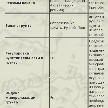
статический (Pinpoint,
Режимы поиска
статически
4 статических
(пинпойнт)
режима)
автоматиче
ручной выб
Отслеживание,
Баланс грунта
грунта:
Качать, Ручной, Пляж
нейтральны
сложный
Предусмот
сложная с
подавлени
Регулировка
сигнала от 
чувствительности к
Есть
высокой с
грунту
минерализа
Фильтраци
сигналов
осуществля
помощью
инновацио
цифровой
Индекс
технологии
минерализации
Есть
необходим
грунта
действия