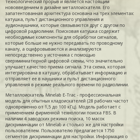
технологический прорыв и является настоящим
нововведением в дизайне металлоискателя. Его
запатентованная архитектура основана на трех элементах:
катушка, пульт дистанционного управления и
аудионаушники, которые связываются друг с другом по
цифровой радиолинии. Поисковая катушка содержит
необходимые компоненты для обработки сигналов,
которые больше не нужно передавать по проводному
каналу, а оцифровываются и анализируются
непосредственно у источника с помощью
сверхминиатюрной цифровой схемы, что значительно
улучшает качество приема сигнала. Эта схема, которая
интегрирована в катушку, обрабатывает информацию и
отправляет ее в наушники и пульт дистанционного
управления в режиме реального времени по радиолинии.
Металлоискатель Minelab E-Trac - профессиональная
модель для опытных кладоискателей (28 рабочих частот
одновременно от 1,5 до 100 кГц). Модель работает с
применением фирменной технологии поиска FBS. В
наличии 4 заводских режима поиска, 10 масок
дискриминации от Minelab и столько же для настройки
пользователем. Пользователю предлагается 1750
сегментов дискриминации для настройки. Информация о