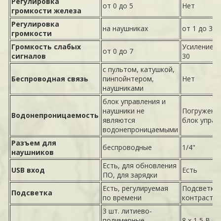
Регулировка
от 0 до 5
Нет
громкости железа
Регулировка
на наушниках
от 1 до 30
громкости
Громкость слабых
Усиление о
от 0 до 7
сигналов
30
с пультом, катушкой,
Беспроводная связь
пинпойнтером,
Нет
наушниками
блок управления и
наушники не
Погружени
Водонепроницаемость
являются
блок управ
водонепроницаемыми
Разъем для
беспроводные
1/4"
наушников
Есть, для обновления
USB вход
Есть
ПО, для зарядки
Есть, регулируемая
Подсветка,
Подсветка
по времени
контраст
3 шт. литиево-
полимерные
8 х 1,5 В б