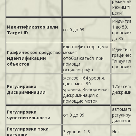
режим «Мо
Режим "Гл
цели"
Индуктивно
Идентификатор цели
1 до 50,
от 0 до 99
Target ID
проводимос
до 35
идентификатор цели
Идентифик
Графическое средство
может
графическ
идентификации
отображаться при
"индуктивн
объектов
помощи
проводимо
осциллографа
железо: 164 уровня,
цвет. мет.: 90
Регулировка
1750 сегме
уровней. Выборочная
дискриминации
дискримин
дискриминация с
помощью меток
автоматич
Регулировка
от 0 до 99
регулируем
чувствительности
диапазоне 
Регулировка тока
3 уровня: 1-3
Нет
катушки