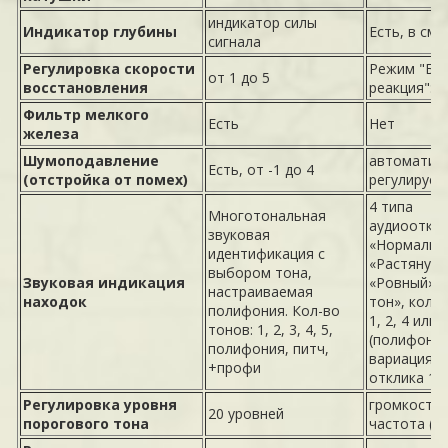
индикатор силы
Индикатор глубины
Есть, в см
сигнала
Регулировка скорости
Режим "Бы
от 1 до 5
восстановления
реакция": в
Фильтр мелкого
Есть
Нет
железа
Шумоподавление
автоматиче
Есть, от -1 до 4
(отстройка от помех)
регулируем
4 типа
Многотональная
аудиооткли
звуковая
«Нормальн
идентификация с
«Растянуты
выбором тона,
Звуковая индикация
«Ровный» и
настраиваемая
находок
тон», кол-в
полифония. Кол-во
1, 2, 4 или
тонов: 1, 2, 3, 4, 5,
(полифония
полифония, питч,
вариация т
+профи
отклика 1-
Регулировка уровня
громкость (
20 уровней
порогового тона
частота (1-