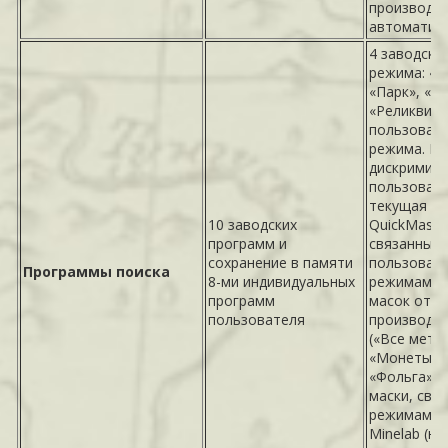
производя
автоматиче
4 заводски
режима: «
«Парк», «П
«Реликвии»
пользовате
режима. М
дискримина
пользовате
текущая ма
10 заводских
QuickMask; 
программ и
связанные 
сохранение в памяти
пользоват
Программы поиска
8-ми индивидуальных
режимами; 
программ
масок от
пользователя
производи
(«Все мета
«Монеты»,
«Фольга» и т
маски, свя
режимами 
Minelab (нап