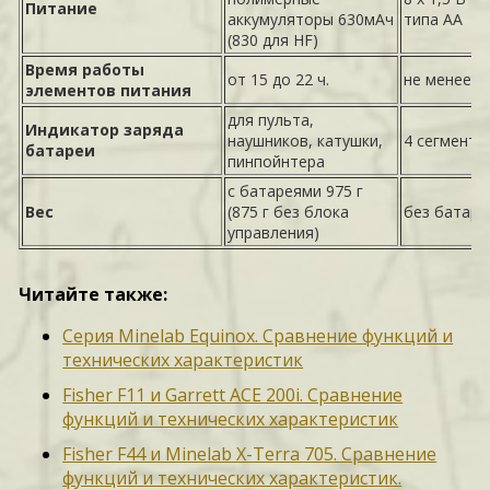
Питание
аккумуляторы 630мАч
типа АА
(830 для HF)
Время работы
от 15 до 22 ч.
не менее 16
элементов питания
для пульта,
Индикатор заряда
наушников, катушки,
4 сегмента
батареи
пинпойнтера
с батареями 975 г
Вес
(875 г без блока
без батарей
управления)
Читайте также:
Серия Minelab Equinox. Сравнение функций и
технических характеристик
Fisher F11 и Garrett ACE 200i. Сравнение
функций и технических характеристик
Fisher F44 и Minelab X-Terra 705. Сравнение
функций и технических характеристик.