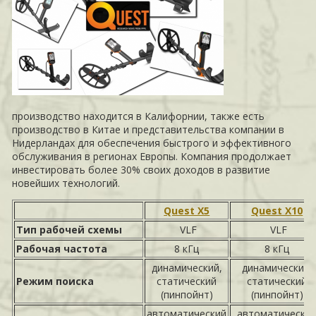
производство находится в Калифорнии, также есть
производство в Китае и представительства компании в
Нидерландах для обеспечения быстрого и эффективного
обслуживания в регионах Европы. Компания продолжает
инвестировать более 30% своих доходов в развитие
новейших технологий.
Quest X5
Quest X10
Тип рабочей схемы
VLF
VLF
Рабочая частота
8 кГц
8 кГц
динамический,
динамический,
Режим поиска
статический
статический
(пинпойнт)
(пинпойнт)
автоматический
автоматически