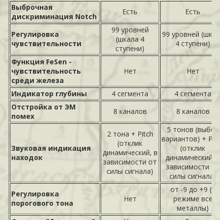
Выброчная
Есть
Есть
дискриминация Notch
99 уровней
Регулировка
99 уровней (шка
(шкала 4
чувствительности
4 ступени)
ступени)
Функция FeSen -
чувствительность
Нет
Нет
среди железа
Индикатор глубины
4 сегмента
4 сегмента
Отстройка от ЭМ
8 каналов
8 каналов
помех
5 тонов (выбор
2 тона + Pitch
вариантов) + Pit
(отклик
Звуковая индикация
(отклик
динамический, в
находок
динамический, 
зависимости от
зависимости от
силы сигнала)
силы сигнала)
от -9 до +9 (в
Регулировка
Нет
режиме все
порогового тона
металлы)