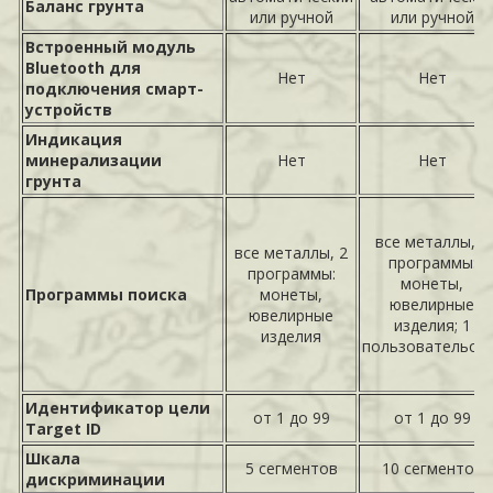
Баланс грунта
или ручной
или ручной
Встроенный модуль
Bluetooth для
Нет
Нет
подключения смарт-
устройств
Индикация
минерализации
Нет
Нет
грунта
все металлы, 2
все металлы, 2
программы:
программы:
монеты,
Программы поиска
монеты,
ювелирные
ювелирные
изделия; 1
изделия
пользовательск
Идентификатор цели
от 1 до 99
от 1 до 99
Target ID
Шкала
5 сегментов
10 сегментов
дискриминации