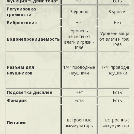
Функция "Сдвиг тона"
Нет
Есть
Регулировка
3 уровня
3 уровня
громкости
Виброотклик
Нет
Нет
Уровень
Уровень защит
защиты от
Водонепроницаемость
от влаги и грязи 
влаги и грязи -
IP66
IP66
Разъем для
1/4" проводные
1/4" проводные
наушников
наушники
наушники
Подсветка дисплея
Нет
Есть
Фонарик
Есть
Есть
встроенные
встроенные
Питание
аккумуляторы
аккумуляторы