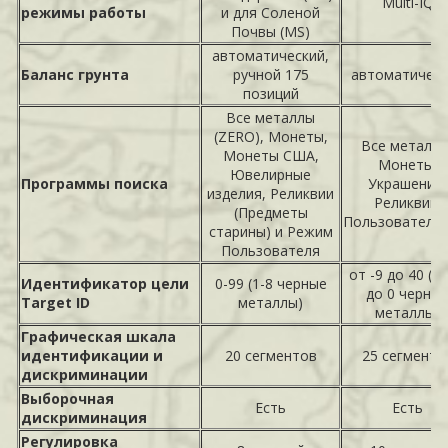
Multi-IQ
режимы работы
и для Соленой
Почвы (MS)
автоматический,
Баланс грунта
ручной 175
автоматичес
позиций
Все металлы
(ZERO), Монеты,
Все металлы
Монеты США,
Монеты,
Ювелирные
Программы поиска
Украшения,
изделия, Реликвии
Реликвии,
(Предметы
Пользователь
старины) и Режим
Пользователя
от -9 до 40 (от
Идентификатор цели
0-99 (1-8 черные
до 0 черны
Target ID
металлы)
металлы)
Графическая шкала
идентификации и
20 сегментов
25 сегменто
дискриминации
Выборочная
Есть
Есть
дискриминация
Регулировка