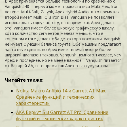
В Apex применяется больше технологий по сравнению с
Vanquish 540 – первый может похвастаться Multi-Flex, Iron
Volume, Multi-Salt, Z-Lynk, Apex Hybrid Audio, в то время как
второй имеет Multi IQ и Iron Bias. Vanquish не позволяет
использовать одну частоту, в то время как Apex делает
это. Vanquish имеет более широкую графическую шкалу,
хотя количество сегментов железа меньше, что в
конечном итоге делает оба детектора похожими. Vanquish
не имеет функции баланса грунта. Обе машины предлагают
частотные сдвиги, но Apex имеет впечатляюще более
широкий диапазон таковых. Vanquish немного тяжелее, чем
Apex, и последнее, но не менее важное – Vanquish питается
от батарей AA, в то время как Apex от аккумулятора.
Читайте также:
Nokta Makro Anfibio 14 и Garrett AT Max.
Сравнение функций и технических
характеристик
АКА Беркут 5 и Garrett AT Pro. Сравнение
функций и технических характеристик