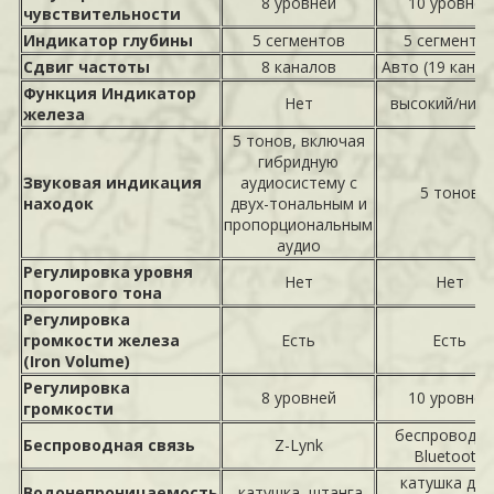
8 уровней
10 уровней
чувствительности
Индикатор глубины
5 сегментов
5 сегменто
Сдвиг частоты
8 каналов
Авто (19 канал
Функция Индикатор
Нет
высокий/низк
железа
5 тонов, включая
гибридную
Звуковая индикация
аудиосистему с
5 тонов
находок
двух-тональным и
пропорциональным
аудио
Регулировка уровня
Нет
Нет
порогового тона
Регулировка
громкости железа
Есть
Есть
(Iron Volume)
Регулировка
8 уровней
10 уровней
громкости
беспроводн
Беспроводная связь
Z-Lynk
Bluetooth
катушка до 
Водонепроницаемость
катушка, штанга