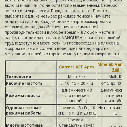
включи и иди. Ничто не остается незамеченным. Серебро,
золото или украшения. Парк, поле или пляж. Просто
выберите один из четырех режимов поиска и начните
водить катушкой. Каждый режим запрограммирован и
оптимизирован для обеспечения максимальной
производительности в любое время и в любом месте: в
парке, на поле или на пляже. VANQUISH справится в любой
труднодоступной местности. Он превосходен на пляже на
мокром песке и в соленой воде, идет впереди других
металлоискателей, которые не могут с ним конкурировать.
Minelab Vanqu
Garrett ACE Apex
540
Технология
Multi-Flex
Multi-IQ
Рабочие частоты
5, 10, 15 и 20 кГц
от 5 до 40 к
динамический и
динамический
Режимы поиска
статический
статически
(пинпойнт)
(пинпойнт)
Одночастотные
4 режима: 5 кГц, 10
Нет, только Mu
режимы работы
кГц, 15 кГц и 20 кГц
IQ
2 режима:
Многочастотные
Стандартный (MF)