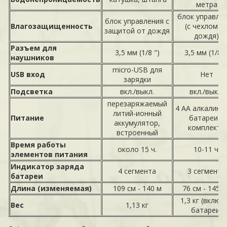
метра
блок управле
блок управления с
Влагозащищенность
(с чехлом о
защитой от дождя
дождя)
Разъем для
3,5 мм (1/8 ")
3,5 мм (1/8 "
наушников
micro-USB для
USB вход
Нет
зарядки
Подсветка
вкл./выкл.
вкл./выкл.
перезаряжаемый
4 АА алкалино
литий-ионный
Питание
батареи в
аккумулятор,
комплекте
встроенный
Время работы
около 15 ч.
10-11 ч.
элементов питания
Индикатор заряда
4 сегмента
3 сегмента
батареи
Длина (изменяемая)
109 см - 140 м
76 см - 145 
1,3 кг (включ
Вес
1,13 кг
батареи)