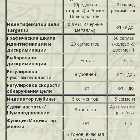
(Предметы
(2 в каждо
старины) и Режим
режиме поис
Пользователя
Идентификатор цели
0-99 (1-8 черные
от -9 до 40
Target ID
металлы)
Графическая шкала
50 сегменто
идентификации и
20 сегментов
(железо -9 – 
дискриминации
цветмет 1-4
Выборочная
Есть
Есть
дискриминация
Регулировка
8 уровней
от 1 до 25
чувствительности
Регулировка скорости
Нет
от 1 до 3
обнаружения цели
Индикатор глубины
5 сегментов
5 сегменто
Сдвиг частоты /
Автоматичес
8 каналов
Шумоподавление
(вкл./выкл.)
Функция Индикатор
Нет
0 - 3
железа
5 тонов, включая