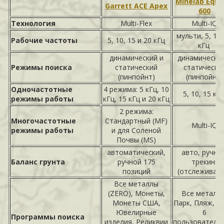
Minelab Equi
Garrett ACE Apex
600
Технология
Multi-Flex
Multi-IQ
мульти, 5, 10,
Рабочие частоты
5, 10, 15 и 20 кГц
кГц
динамический и
динамический
Режимы поиска
статический
статически
(пинпойнт)
(пинпойнт)
Одночастотные
4 режима: 5 кГц, 10
5, 10, 15 кГ
режимы работы
кГц, 15 кГц и 20 кГц
2 режима:
Многочастотные
Стандартный (MF)
Multi-IQ
режимы работы
и для Соленой
Почвы (MS)
автоматический,
авто, ручно
Баланс грунта
ручной 175
трекинг
позиций
(отслеживани
Все металлы
(ZERO), Монеты,
Все металлы
Монеты США,
Парк, Пляж, П
Ювелирные
6
Программы поиска
изделия, Реликвии
пользователь