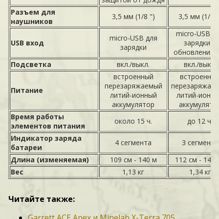
Разъем для
3,5 мм (1/8 ")
3,5 мм (1/8 "
наушников
micro-USB д
micro-USB для
USB вход
зарядки и
зарядки
обновления 
Подсветка
вкл./выкл.
вкл./выкл.
встроенный
встроенны
перезаряжаемый
перезаряжае
Питание
литий-ионный
литий-ионн
аккумулятор
аккумулято
Время работы
около 15 ч.
до 12 ч.
элементов питания
Индикатор заряда
4 сегмента
3 сегмента
батареи
Длина (изменяемая)
109 см - 140 м
112 см - 144 
Вес
1,13 кг
1,34 кг
Читайте также:
Garrett ACE Apex и Minelab X-Terra 705.