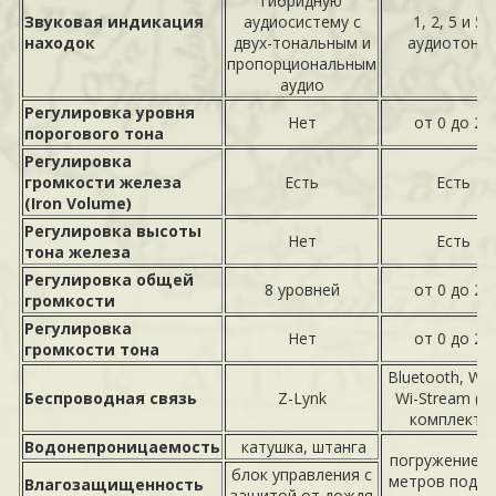
гибридную
Звуковая индикация
аудиосистему с
1, 2, 5 и 50
находок
двух-тональным и
аудиотоно
пропорциональным
аудио
Регулировка уровня
Нет
от 0 до 25
порогового тона
Регулировка
громкости железа
Есть
Есть
(Iron Volume)
Регулировка высоты
Нет
Есть
тона железа
Регулировка общей
8 уровней
от 0 до 25
громкости
Регулировка
Нет
от 0 до 25
громкости тона
Bluetooth, WM
Беспроводная связь
Z-Lynk
Wi-Stream (не
комплекте
Водонепроницаемость
катушка, штанга
погружение д
блок управления с
метров под в
Влагозащищенность
защитой от дождя