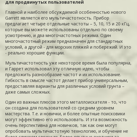
для продвинутых пользователей
Главной и наиболее обсуждаемой особенностью нового
Garrett является его мультичастотность. Прибор
предлагает четыре отдельные частоты – 5, 10, 15 и 20 кГц,
которые вы можете использованы отдельно по своему
усмотрению, и два многочастотных режима. Один
многочастотный режим предназначен для стандартных
условий, а другой - для морских пляжей и побережий. И это
- реально хорошие функции.
Мультичастотность уже некоторое время была популярна,
и Гаррет использовал эту отличную идею, чтобы
предложить разнообразие частот и их использование.
Гибкость в смысле частот делает прибор универсальным,
предоставляя варианты для различных условий грунта –
даже самых сложных.
Один из важных плюсов этого металлоискателя - то, что
он создана для пользователей со средним уровнем
мастерства. Т.е. и новички, и более опытные поисковики
могут эффективно его использовать. И эта возможность
очень перспективна для новичков, так как они могут
опробовать мультичастотную технологию, и обучение не
будет слишком сложным. Более опытные охотники за