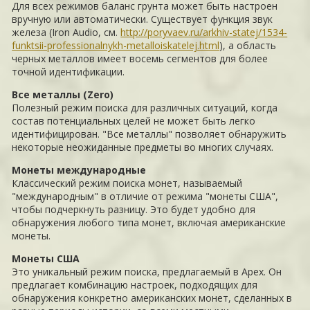
Для всех режимов баланс грунта может быть настроен
вручную или автоматически. Существует функция звук
железа (Iron Audio, см.
http://poryvaev.ru/arkhiv-statej/1534-
funktsii-professionalnykh-metalloiskatelej.html
), а область
черных металлов имеет восемь сегментов для более
точной идентификации.
Все металлы (Zero)
Полезный режим поиска для различных ситуаций, когда
состав потенциальных целей не может быть легко
идентифицирован. "Все металлы" позволяет обнаружить
некоторые неожиданные предметы во многих случаях.
Монеты международные
Классический режим поиска монет, называемый
"международным" в отличие от режима "монеты США",
чтобы подчеркнуть разницу. Это будет удобно для
обнаружения любого типа монет, включая американские
монеты.
Монеты США
Это уникальный режим поиска, предлагаемый в Apex. Он
предлагает комбинацию настроек, подходящих для
обнаружения конкретно американских монет, сделанных в