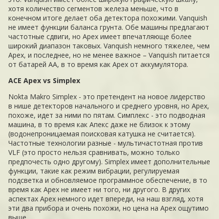
хотя количество сегментов железа меньше, что в
конечном итоге делает оба детектора похожими. Vanquish
не имеет функции баланса грунта. Обе машины предлагают
частотные сдвиги, но Apex имеет впечатляюще более
широкий диапазон таковых. Vanquish немного тяжелее, чем
Apex, и последнее, но не менее важное – Vanquish питается
от батарей AA, в то время как Apex от аккумулятора.
ACE Apex vs Simplex
Nokta Makro Simplex - это претендент на новое лидерство
в нише детекторов начального и среднего уровня, но Apex,
похоже, идет за ними по пятам. Симплекс - это подводная
машина, в то время как Апекс даже не близок к этому
(водонепроницаемая поисковая катушка не считается).
Частотные технологии разные - мультичастотная против
VLF (это просто нельзя сравнивать, можно только
предпочесть одно другому). Simplex имеет дополнительные
функции, такие как режим вибрации, регулируемая
подсветка и обновляемое программное обеспечение, в то
время как Apex не имеет ни того, ни другого. В других
аспектах Apex немного идет впереди, на наш взгляд, хотя
эти два прибора и очень похожи, но цена на Apex ощутимо
выше.