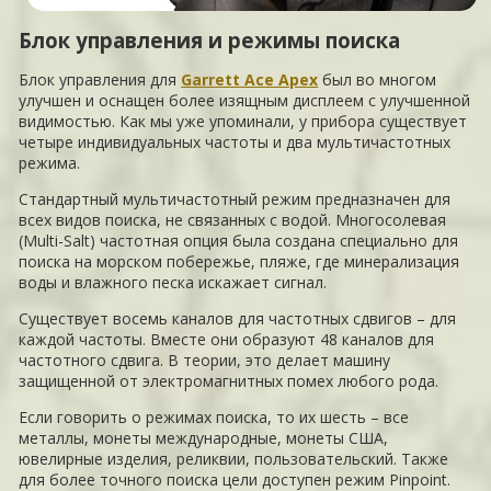
Блок управления и режимы поиска
Блок управления для
Garrett Ace Apex
был во многом
улучшен и оснащен более изящным дисплеем с улучшенной
видимостью. Как мы уже упоминали, у прибора существует
четыре индивидуальных частоты и два мультичастотных
режима.
Стандартный мультичастотный режим предназначен для
всех видов поиска, не связанных с водой. Многосолевая
(Multi-Salt) частотная опция была создана специально для
поиска на морском побережье, пляже, где минерализация
воды и влажного песка искажает сигнал.
Существует восемь каналов для частотных сдвигов – для
каждой частоты. Вместе они образуют 48 каналов для
частотного сдвига. В теории, это делает машину
защищенной от электромагнитных помех любого рода.
Если говорить о режимах поиска, то их шесть – все
металлы, монеты международные, монеты США,
ювелирные изделия, реликвии, пользовательский. Также
для более точного поиска цели доступен режим Pinpoint.