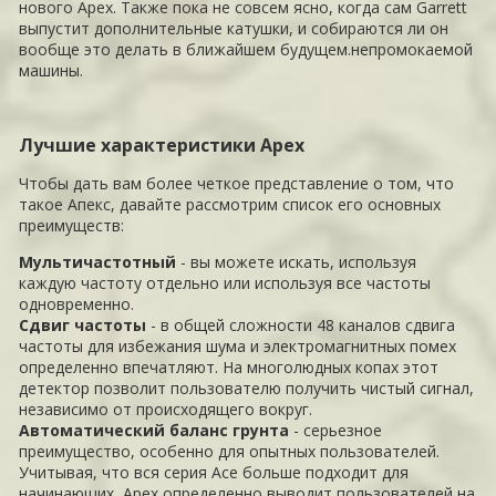
нового Apex. Также пока не совсем ясно, когда сам Garrett
выпустит дополнительные катушки, и собираются ли он
вообще это делать в ближайшем будущем.непромокаемой
машины.
Лучшие характеристики Apex
Чтобы дать вам более четкое представление о том, что
такое Апекс, давайте рассмотрим список его основных
преимуществ:
Мультичастотный
- вы можете искать, используя
каждую частоту отдельно или используя все частоты
одновременно.
Сдвиг частоты
- в общей сложности 48 каналов сдвига
частоты для избежания шума и электромагнитных помех
определенно впечатляют. На многолюдных копах этот
детектор позволит пользователю получить чистый сигнал,
независимо от происходящего вокруг.
Автоматический баланс грунта
- серьезное
преимущество, особенно для опытных пользователей.
Учитывая, что вся серия Ace больше подходит для
начинающих, Apex определенно выводит пользователей на