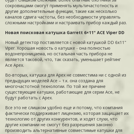
сокровищами смогут применять мультичастотность и
другие дополнительные функции, такие как несколько
каналов сдвига частоты, без необходимости управлять
сложными настройками и настраивать прибор каждый раз.
Новая поисковая катушка Garrett 6×11" ACE Viper DD
Новый детектор поставляется с новой катушкой DD 6x11"
Viper. Хорошая новость о катушке - она полностью
водонепроницаема, но остальная часть прибора не
является таковой, что, так сказать, уменьшает рейтинг
Ace Apex.
Во-вторых, катушка для Apex не совместима ни с одной из
предыдущих моделей Ace – т.к. она создана для
многочастотной технологии. По той же причине
существующие катушки, работающие для серии Ace, не
будут работать с Apex.
Все это не слишком удобно еще и потому, что компания
фактически поддерживает лицензию, которая защищает их
технологию от других конкурентов, и ходят слухи, что
другие компании не смогут без разрешения законно
производить альтернативные совместимые катушки для