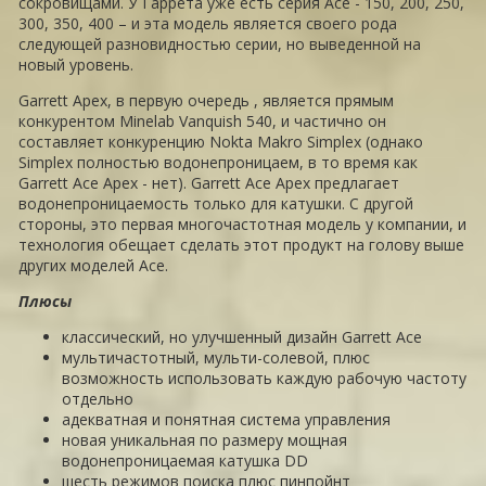
сокровищами. У Гаррета уже есть серия Ace - 150, 200, 250,
300, 350, 400 – и эта модель является своего рода
следующей разновидностью серии, но выведенной на
новый уровень.
Garrett Apex, в первую очередь , является прямым
конкурентом Minelab Vanquish 540, и частично он
составляет конкуренцию Nokta Makro Simplex (однако
Simplex полностью водонепроницаем, в то время как
Garrett Ace Apex - нет). Garrett Ace Apex предлагает
водонепроницаемость только для катушки. С другой
стороны, это первая многочастотная модель у компании, и
технология обещает сделать этот продукт на голову выше
других моделей Ace.
Плюсы
классический, но улучшенный дизайн Garrett Ace
мультичастотный, мульти-солевой, плюс
возможность использовать каждую рабочую частоту
отдельно
адекватная и понятная система управления
новая уникальная по размеру мощная
водонепроницаемая катушка DD
шесть режимов поиска плюс пинпойнт