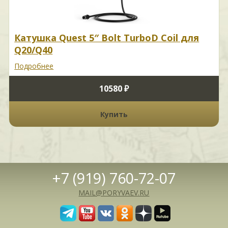
Катушка Quest 5″ Bolt TurboD Coil для
Q20/Q40
Подробнее
10580 ₽
Купить
+7 (919) 760-72-07
MAIL@PORYVAEV.RU