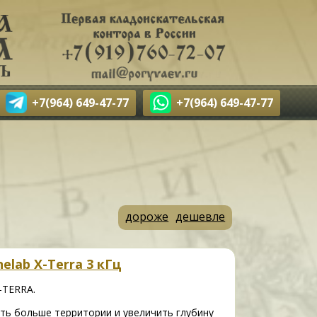
+7(964) 649-47-77
+7(964) 649-47-77
дороже
дешевле
elab X-Terra 3 кГц
-TERRA.
ть больше территории и увеличить глубину