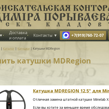
Доставка
+7(919)760-72-07
Контакты
и оплата
|
Каталог
|
Катушки
|
Катушки MDRegion
пить катушки MDRegion
Катушка MDREGION 12,5" для Min
Отличная замена штатной катушке Minelab X
Если вы хотите за меньшее время обследова