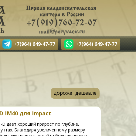
+7(964) 649-47-77
+7(964) 649-47-77
дороже
дешевле
D IM40 для Impact
-D дает хороший прирост по глубине,
унтах. Благодаря увеличенному размеру
большую площадь и найти больше ценных