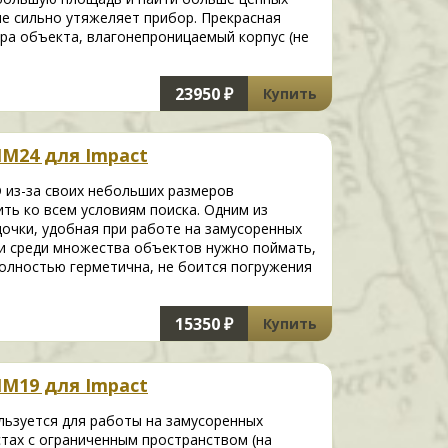
не сильно утяжеляет прибор. Прекрасная
ра объекта, влагонепроницаемый корпус (не
23950 ₽
Купить
IM24 для Impact
 из-за своих небольших размеров
ить ко всем условиям поиска. Одним из
очки, удобная при работе на замусоренных
, и среди множества объектов нужно поймать,
олностью герметична, не боится погружения
15350 ₽
Купить
IM19 для Impact
льзуется для работы на замусоренных
стах с ограниченным пространством (на