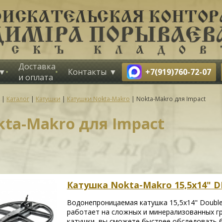
Доставка
+7(919)760-72-07
Контакты
и оплата
|
Каталог
|
Катушки
|
Катушки Nokta-Makro
|
Nokta-Makro для Impact
kta-Makro для Impact
Катушка Nokta-Makro 15,5x14" D
Водонепроницаемая катушка 15,5x14" Double
работает на сложных и минерализованных гр
катушки, вы сможете быстрее обследовать 