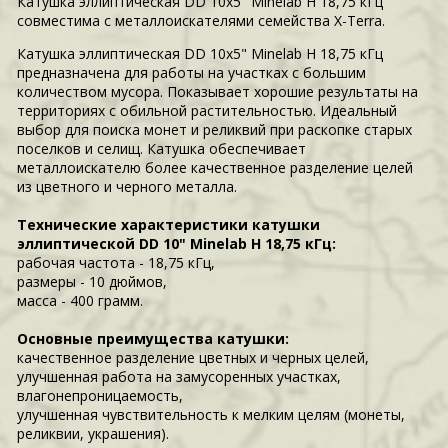
Катушка эллиптическая DD 10x5" Minelab H 18,75 кГц
совместима с металлоискателями семейства X-Terra.
Катушка эллиптическая DD 10x5" Minelab H 18,75 кГц
предназначена для работы на участках с большим
количеством мусора. Показывает хорошие результаты на
территориях с обильной растительностью. Идеальный
выбор для поиска монет и реликвий при раскопке старых
поселков и селищ. Катушка обеспечивает
металлоискателю более качественное разделение целей
из цветного и черного металла.
Технические характеристики катушки
эллиптической DD 10" Minelab H 18,75 кГц:
рабочая частота - 18,75 кГц,
размеры - 10 дюймов,
масса - 400 грамм.
Основные преимущества катушки:
качественное разделение цветных и черных целей,
улучшенная работа на замусоренных участках,
влагонепроницаемость,
улучшенная чувствительность к мелким целям (монеты,
реликвии, украшения).