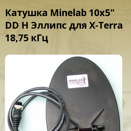
Катушка Minelab 10x5"
DD H Эллипс для X-Terra
18,75 кГц