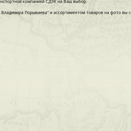
анспортной компанией СДЭК на Ваш выбор.
 Владимира Порываева" и ассортиментом товаров на фото вы с