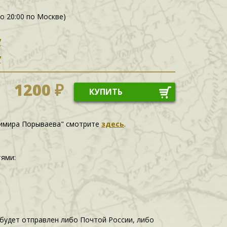
до 20:00 по Москве)
7
7
1200 ₽
КУПИТЬ
адимира Порываева" смотрите
здесь
.
тями:
 будет отправлен либо Почтой России, либо