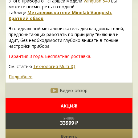
этого прибора от старшей модели
Vanquish 540
вы
можете посмотреть в сводной
таблице
Металлоискатели Minelab Vanquish.
Краткий обзор
Это идеальный металлоискатель для кладоискателей,
предпочитающих работать по принципу "включил и
иди", без необходимости глубоко вникать в тонкие
настройки прибора.
Гарантия 3 года.
Бесплатная доставка.
См. статью
Технология Multi-IQ
Подробнее
Видео-обзор
АКЦИЯ!
34999
33999 ₽
Купить