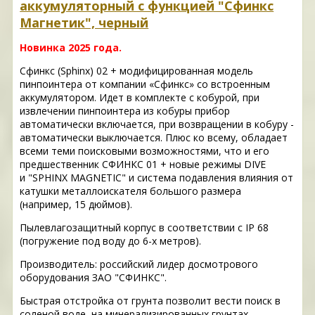
аккумуляторный с функцией "Сфинкс
Магнетик", черный
Новинка 2025 года.
Сфинкс (Sphinx) 02 + модифицированная модель
пинпоинтера от компании «Сфинкс» со встроенным
аккумулятором. Идет в комплекте с кобурой, при
извлечении пинпоинтера из кобуры прибор
автоматически включается, при возвращении в кобуру -
автоматически выключается. Плюс ко всему, обладает
всеми теми поисковыми возможностями, что и его
предшественник СФИНКС 01 + новые режимы DIVE
и "SPHINX MAGNETIC" и система подавления влияния от
катушки металлоискателя большого размера
(например, 15 дюймов).
Пылевлагозащитный корпус в соответствии с IP 68
(погружение под воду до 6-х метров).
Производитель: российский лидер досмотрового
оборудования ЗАО "СФИНКС".
Быстрая отстройка от грунта позволит вести поиск в
соленой воде, на минерализированных грунтах,