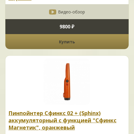
Видео-обзор
9800 ₽
Купить
Пинпойнтер Сфинкс 02 + (Sphinx)
аккумуляторный с функцией "Сфинкс
Магнетик", оранжевый