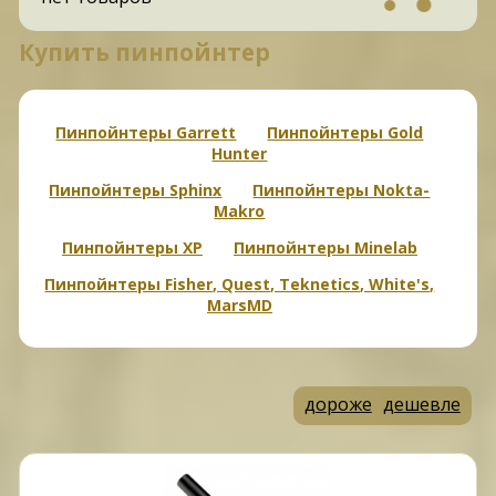
Купить пинпойнтер
Пинпойнтеры Garrett
Пинпойнтеры Gold
Hunter
Пинпойнтеры Sphinx
Пинпойнтеры Nokta-
Makro
Пинпойнтеры XP
Пинпойнтеры Minelab
Пинпойнтеры Fisher, Quest, Teknetics, White's,
MarsMD
дороже
дешевле