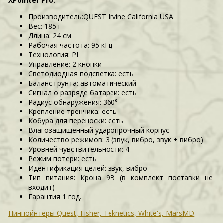
XPointer Pro
:
Производитель:QUEST
Irvine California USA
Вес: 185 г
Длина: 24 см
Рабочая частота: 95 кГц
Технология: PI
Управление: 2 кнопки
Светодиодная подсветка: есть
Баланс грунта: автоматический
Сигнал о разряде батареи: есть
Радиус обнаружения: 360°
Крепление тренчика: есть
Кобура для переноски: есть
Влагозащищенный ударопрочный корпус
Количество режимов: 3 (звук, вибро, звук + вибро)
Уровней чувствительности: 4
Режим потери: есть
Идентификация целей: звук, вибро
Тип питания: Крона 9В (в комплект поставки не
входит)
Гарантия 1 год.
Пинпойнтеры Quest, Fisher, Teknetics, White's, MarsMD