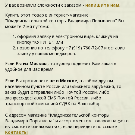
У вас возникли сложности c заказом -
напишите нам
.
Купить этот товар в интернет-магазине
"Кладоискательской конторы Владимира Порываева" Вы
можете 2-мя путями:
оформив заявку в электронном виде, кликнув на
кнопку "КУПИТЬ", или
позвонив по телефону +7 (919) 760-72-07 и оставив
заявку у наших менеджеров.
Если Вы
из Москвы
, то курьер подвезет Вам заказ в
удобное для Вас время.
Если Вы проживаете
не в Москве
, а любом другом
населенном пункте России или ближнего зарубежья, то
заказ будет отправлен либо Почтой России, либо
экспресс-доставкой EMS Почтой России, либо
транспортной компанией СДЭК на Ваш выбор.
С адресом магазина "Кладоискательской конторы
Владимира Порываева" и ассортиментом товаров на фото
вы сможете ознакомиться, если перейдете по ссылке
Контакты
.