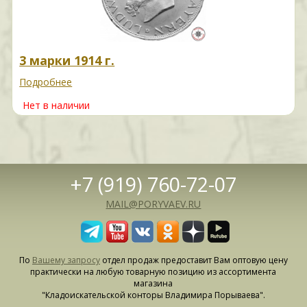
3 марки 1914 г.
Подробнее
Нет в наличии
+7 (919) 760-72-07
MAIL@PORYVAEV.RU
По
Вашему запросу
отдел продаж предоставит Вам оптовую цену
практически на любую товарную позицию из ассортимента
магазина
"Кладоискательской конторы Владимира Порываева".