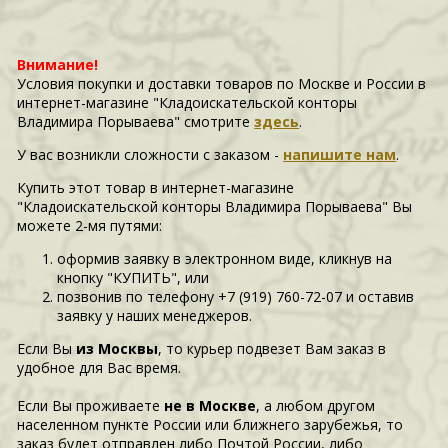
Внимание!
Условия покупки и доставки товаров по Москве и России в
интернет-магазине "Кладоискательской конторы
Владимира Порываева" смотрите
здесь
.
У вас возникли сложности c заказом -
напишите нам
.
Купить этот товар в интернет-магазине
"Кладоискательской конторы Владимира Порываева" Вы
можете 2-мя путями:
оформив заявку в электронном виде, кликнув на
кнопку "КУПИТЬ", или
позвонив по телефону +7 (919) 760-72-07 и оставив
заявку у наших менеджеров.
Если Вы
из Москвы
, то курьер подвезет Вам заказ в
удобное для Вас время.
Если Вы проживаете
не в Москве
, а любом другом
населенном пункте России или ближнего зарубежья, то
заказ будет отправлен либо Почтой России, либо