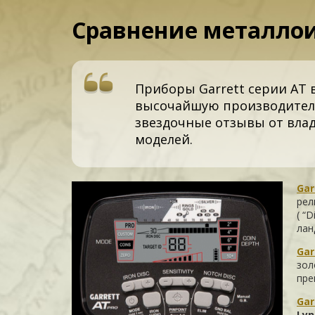
Сравнение металлоис
Приборы Garrett серии AT 
высочайшую производительн
звездочные отзывы от влад
моделей.
Gar
рел
( “
лан
Gar
зол
пре
Gar
Ly