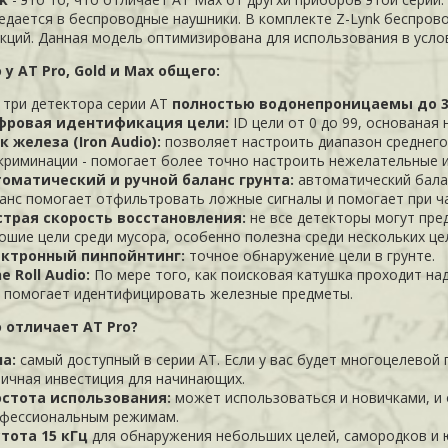
едается в беспроводные наушники. В комплекте Z-Lynk беспро
кций. Данная модель оптимизирована для использования в усло
 у AT Pro, Gold и Max общего:
 три детектора серии AT
полностью водонепроницаемы до 3
фровая идентификация цели:
ID цели от 0 до 99, основаная
к железа (Iron Audio):
позволяет настроить диапазон среднего
криминации - помогает более точно настроить нежелательные и
оматический и ручной баланс грунта:
автоматический бала
анс помогает отфильтровать ложные сигналы и помогает при ч
трая скорость восстановления:
не все детекторы могут пр
ошие цели среди мусора, особенно полезна среди нескольких це
ектронный пинпойнтинг:
точное обнаружение цели в грунте.
e Roll Audio:
По мере того, как поисковая катушка проходит на
 помогает идентифицировать железные предметы.
 отличает AT Pro?
на:
самый доступный в серии AT. Если у вас будет многоцелевой 
ичная инвестиция для начинающих.
остота использования:
может использоваться и новичками, и
фессиональным режимам.
тота 15 кГц
для обнаружения небольших целей, самородков и 