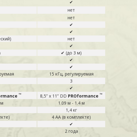
✔
нет
нет
✔
✔
ский)
нет
✔
)
✔ (до 3 м)
✔
✔
ируемая
15 кГц, регулируемая
3
✔
™
™
ormance
8,5” х 11” DD
PROformance
 м
1.09 м - 1.4 м
1,4 кг
екте)
4 АА (в комплекте)
✔
2 года