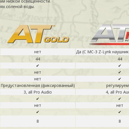
вий низкой освещенности.
ях соленой воды.
нет
Да (С МС-3 Z-Lynk наушни
44
44
✔
✔
нет
✔
нет
✔
Предустановленная (фиксированный)
регулируем
3, all Pro Audio
4, all Pro Au
✔
✔
нет
нет
✔
✔
8
8