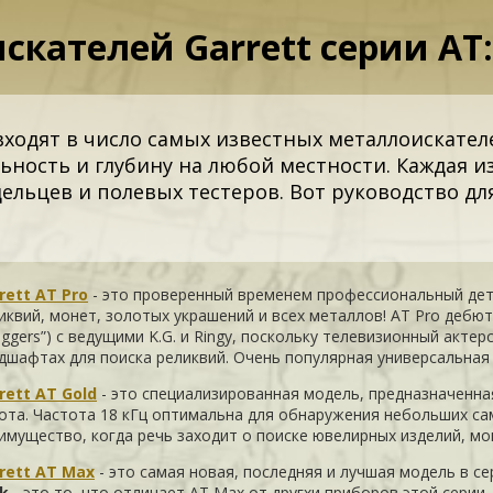
кателей Garrett серии AT: 
входят в число самых известных металлоискате
ость и глубину на любой местности. Каждая из 
ельцев и полевых тестеров. Вот руководство дл
rett AT Pro
- это проверенный временем профессиональный дет
иквий, монет, золотых украшений и всех металлов! AT Pro дебю
Diggers”) с ведущими K.G. и Ringy, поскольку телевизионный акте
дшафтах для поиска реликвий. Очень популярная универсальная 
rett AT Gold
- это специализированная модель, предназначенна
ота. Частота 18 кГц оптимальна для обнаружения небольших са
имущество, когда речь заходит о поиске ювелирных изделий, мо
rett AT Max
- это самая новая, последняя и лучшая модель в с
nk
- это то, что отличает AT Max от другхи приборов этой серии