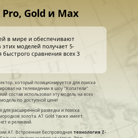
Pro, Gold и Max
лей в мире и обеспечивают
этих моделей получает 5-
я быстрого сравнения всех 3
ектор, который позиционируется для поиска
тировал на телевидении в шоу "Копатели"
рский состав использовал эту модель на всех
модель по доступной цене!
я для расширенной разведки и поиска
мородков золота. AT Gold также имеет
нет и реликвий.
ерии AT. Встроенная беспроводная
технология Z-
. Больше никаких шнуров не нужно. Звук