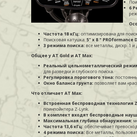
Пои
6 
реж
Осо
Частота 18 кГц:
оптимизирована для поиск
Поисковая катушка:
5” x 8 " PROformance 
3 режима поиска:
все металлы, дискр. 1 
Общее у AT Gold и AT Max:
Реальный цельнометаллический режим
для разведки и глубокого поиска.
Регулировка порогового тона:
постоянны
Окно баланса грунта:
позволяет вам «рас
Что отличает AT Max:
Встроенная беспроводная технология Z
поинпойнтера Z-Lynk.
В комплект входят беспроводные науш
Максимальная глубина обнаружения:
м
Частота 13,6 кГц:
обеспечивает превосход
4 режима поиска:
Все металлы, пользоват