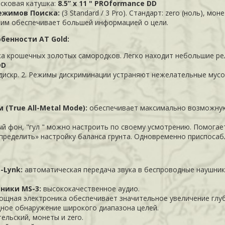
сковая катушка:
8.5” x 11 " PROformance DD
Режимов Поиска:
(3 Standard / 3 Pro). Стандарт: zero (ноль), 
им обеспечивает большей информацией о цели.
бенности AT Gold:
а крошечных золотых самородков. Легко находит небольшие рел
DD
и дискр. 2. Режимы дискриминации устраняют нежелательные мусо
 (
True All-Metal Mode)
:
обеспечивает максимально возможную
й фон, "гул " можно настроить по своему усмотрению. Помогае
пределить» настройку баланса грунта. Одновременно приспосаб
-Lynk:
автоматическая передача звука в беспроводные наушник
ники MS-3:
высококачественное аудио.
ощная электроника обеспечивает значительное увеличение глу
ное обнаружение широкого диапазона целей.
ельский, монеты и zero.