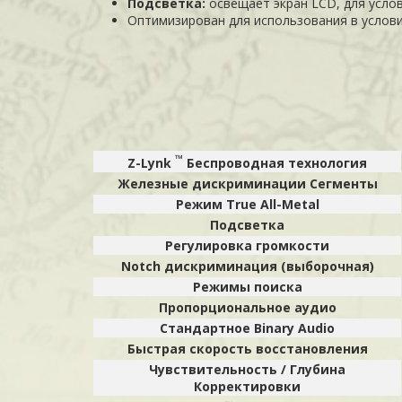
Подсветка:
освещает экран LCD, для усло
Оптимизирован для использования в услови
™
Z-Lynk
Беспроводная технология
Железные дискриминации Сегменты
Режим
True
All-Metal
Подсветка
Регулировка громкости
Notch дискриминация (выборочная)
Режимы поиска
Пропорциональное аудио
Стандартное Binary Audio
Быстрая скорость восстановления
Чувствительность / Глубина
Корректировки