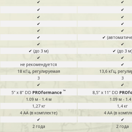
✔
✔
✔
✔
✔
✔
✔
✔
✔
✔
✔
✔ (автоматиче
✔
✔
✔ (до 3 м)
✔ (до 3 м
✔
✔
не рекомендуется
✔
18 кГц, регулируемая
13,6 кГц, регул
3
3
✔
✔
™
5” х 8” DD
PROformance
8,5” х 11” DD
PROf
1.09 м - 1.4 м
1.09 м - 1.4
1,27 кг
1,4 кг
4 АА (в комплекте)
4 АА (в компл
✔
✔
2 года
2 года