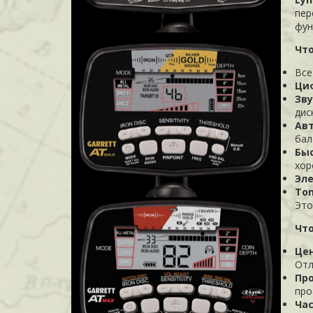
пер
фун
Что
Все
Ци
Зву
дис
Авт
бал
Быс
хор
Эл
Ton
Это
Что
Це
Отл
Пр
про
Час