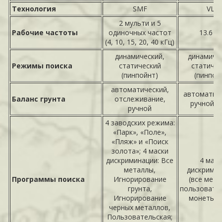
Технология
SMF
VLF
2 мульти и 5
Рабочие частоты
одиночных частот
13.6 к
(4, 10, 15, 20, 40 кГц)
динамический,
динамичес
Режимы поиска
статический
статиче
(пинпойнт)
(пинпой
автоматический,
автоматич
Баланс грунта
отслеживание,
ручной (0
ручной
4 заводских режима:
«Парк», «Поле»,
«Пляж» и «Поиск
золота»; 4 маски
дискриминации: Все
4 маск
металлы,
дискрими
Программы поиска
Игнорирование
(все мета
грунта,
пользовател
Игнорирование
монеты, z
черных металлов,
Пользовательская;