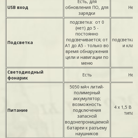
Есть, для
USB вход
обновления ПО, для
Нет
зарядки
подсветка: от 0
(нет) до 5 -
постоянно
подсвечивается; от
подсветка д
Подсветка
А1 до А5 - только во
и клав
время обнаружения
цели и навигации по
меню
Светодиодный
Есть
Нет
фонарик
5050 мАч литий-
полимерный
аккумулятор;
возможность
4 х 1,5 В б
Питание
подключения
типа 
запасной
водонепроницаемой
батареи к разъему
наушников