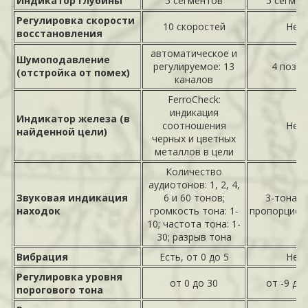
Индикатор глубины
5 сегментов
5 сегмен
Регулировка скорости
10 скоростей
Нет
восстановления
автоматическое и
Шумоподавление
регулируемое: 13
4 позиц
(отстройка от помех)
каналов
FerroCheck:
индикация
Индикатор железа (в
соотношения
Нет
найденной цели)
черных и цветных
металлов в цели
Количество
аудиотонов: 1, 2, 4,
Звуковая индикация
6 и 60 тонов;
3-тонал
находок
громкость тона: 1-
пропорцион
10; частота тона: 1-
30; разрыв тона
Вибрация
Есть, от 0 до 5
Нет
Регулировка уровня
от 0 до 30
от -9 до
порогового тона