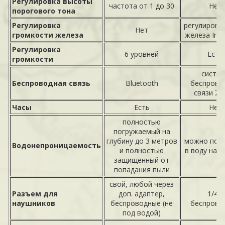
Регулировка высоты
частота от 1 до 30
Нет
порогового тона
Регулировка
регулировка
Нет
громкости железа
железа Iron
Регулировка
6 уровней
Есть
громкости
систе
Беспроводная связь
Bluetooth
беспрово
связи Z-
Часы
Есть
Нет
полностью
погружаемый на
глубину до 3 метров
можно пог
Водонепроницаемость
и полностью
в воду на 3
защищенный от
попадания пыли
свой, любой через
Разъем для
доп. адаптер,
1/4",
наушников
беспроводные (не
беспрово
под водой)