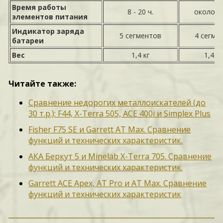
Время работы
8 - 20 ч.
около 20
элементов питания
Индикатор заряда
5 сегментов
4 сегме
батареи
Вес
1,4 кг
1,4 кг
Читайте также:
Сравнение недорогих металлоискателей (до
30 т.р.): F44, X-Terra 505, ACE 400i и Simplex Plus
Fisher F75 SE и Garrett AT Max. Сравнение
функций и технических характеристик.
АКА Беркут 5 и Minelab X-Terra 705. Сравнение
функций и технических характеристик.
Garrett ACE Apex, AT Pro и AT Max. Сравнение
функций и технических характеристик