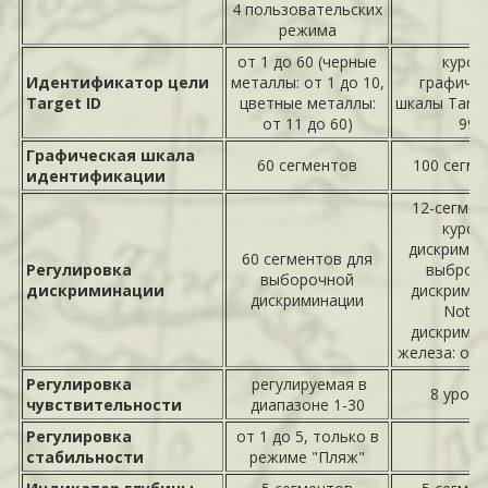
4 пользовательских
режима
от 1 до 60 (черные
курсо
Идентификатор цели
металлы: от 1 до 10,
графиче
Target ID
цветные металлы:
шкалы Target
от 11 до 60)
99
Графическая шкала
60 сегментов
100 сегме
идентификации
12-сегме
курсо
дискримин
60 сегментов для
Регулировка
выброч
выборочной
дискриминации
дискрими
дискриминации
Notch
дискрими
железа: от 
Регулировка
регулируемая в
8 уровн
чувствительности
диапазоне 1-30
Регулировка
от 1 до 5, только в
стабильности
режиме "Пляж"