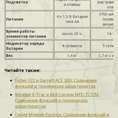
Подсветка
(настраива
и клавиш
клав
3700 мАч 
4 х 1,5 В батареи
Питание
полиме
типа АА
аккумул
Время работы
около 20 ч.
14-19 
элементов питания
Индикатор заряда
4 сегмента
5 сегме
батареи
Вес
1,4 кг
1,7 кг с к
Читайте также:
Fisher F22 и Garrett ACE 300i. Сравнение
функций и технических характеристик
Minelab E-Trac и АКА Сигнум MFD 7272M.
Сравнение функций и технических
характеристик
Серия Minelab Equinox. Сравнение функций и