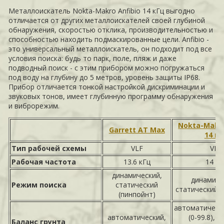
Металлоискатель Nokta-Makro Anfibio 14 кГц выгодно
отличается от других металлоискателей своей глубиной
обнаружения, скоростью отклика, производительностью и
способностью находить подмаскированные цели. Anfibio -
это универсальный металлоискатель, он подходит под все
условия поиска: будь то парк, поле, пляж и даже
подводный поиск - с этим прибором можно погружаться
под воду на глубину до 5 метров, уровень защиты IP68.
Прибор отличается тонкой настройкой дискриминации и
звуковых тонов, имеет глубинную программу обнаружения
и виброрежим.
Nokta-Makro
Garrett AT Max
14 кГ
Тип рабочей схемы
VLF
VLF
Рабочая частота
13.6 кГц
14 кГ
динамический,
динамиче
Режим поиска
статический
статический (
(пинпойнт)
автоматически
автоматический,
(0-99.8), 
Баланс грунта