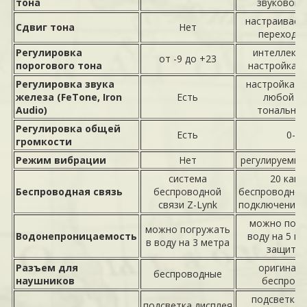
тона
звуковой 
настраиваем
Сдвиг тона
Нет
перехода 
Регулировка
интеллекту
от -9 до +23
порогового тона
настройка iS
Регулировка звука
настройка г
железа (FeTone, Iron
Есть
любой из
Audio)
тональных
Регулировка общей
Есть
0-10
громкости
Режим вибрации
Нет
регулируемый 
система
20 кана
Беспроводная связь
беспроводной
беспроводной 
связи Z-Lynk
подключения 
можно погр
можно погружать
Водонепроницаемость
воду на 5 м,
в воду на 3 метра
защиты 
Разъем для
оригиналь
беспроводные
наушников
беспров
подсветка 
подсветка дисплея