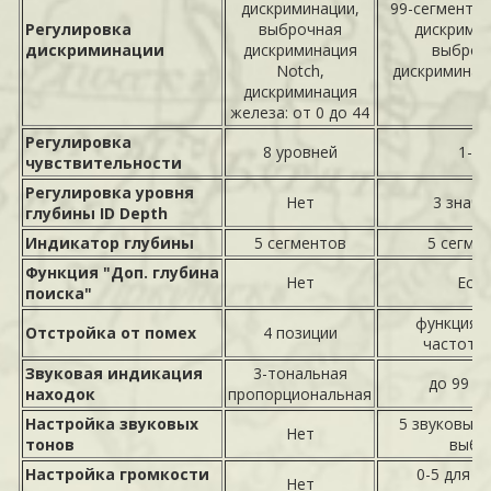
дискриминации,
99-сегментны
Регулировка
выброчная
дискримин
дискриминации
дискриминация
выброч
Notch,
дискриминац
дискриминация
железа: от 0 до 44
Регулировка
8 уровней
1-99
чувствительности
Регулировка уровня
Нет
3 значе
глубины ID Depth
Индикатор глубины
5 сегментов
5 сегме
Функция "Доп. глубина
Нет
Есть
поиска"
функция "
Отстройка от помех
4 позиции
частоты"
Звуковая индикация
3-тональная
до 99 т
находок
пропорциональная
Настройка звуковых
5 звуковых 
Нет
тонов
выбо
Настройка громкости
0-5 для к
Нет