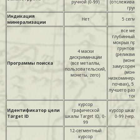
ручной (0-99)
(отслеживани
грунт
Индикация
Нет
5 сегме
минерализации
все мета
глубинный, п
мокрых про
грунтов), 
4 маски
(реликвии),
дискриминации
(монеты
Программы поиска
(все металлы,
замусоренке)
пользовательский,
(монет
монеты, zero)
низкоминерал
почвах), 5 т
лучшего разде
тоно
курсор
Идентификатор цели
графической
курсор шкалы 
Target ID
шкалы Target ID, 0-
0-99 (чер.ме
99
12-сегментный
курсор