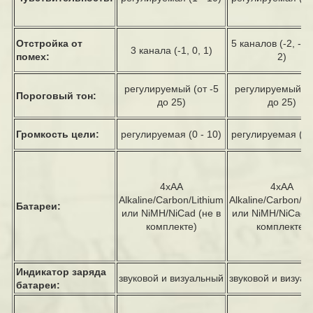
Отстройка от
5 каналов (-2, -1, 
3 канала (-1, 0, 1)
помех:
2)
регулируемый (от -5
регулируемый
(о
Пороговый тон:
до 25)
до 25)
Громкость цели:
регулируемая (0 - 10)
регулируемая
(0 
4xAA
4xAA
Alkaline/Carbon/Lithium
Alkaline/Carbon/Li
Батареи:
или NiMH/NiCad (не в
или NiMH/NiCad
комплекте)
комплекте)
Индикатор заряда
звуковой и визуальный
звуковой и визуа
батареи: