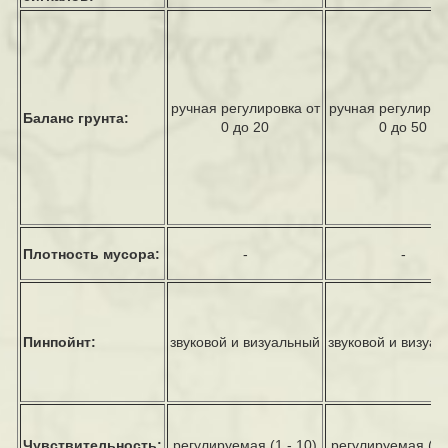
ручная регулировка от
ручная регулиров
Баланс грунта:
0 до 20
0 до
50
Плотность мусора:
-
-
Пинпойнт:
звуковой и визуальный
звуковой и визуа
Чувствительность:
регулируемая (1 - 10)
регулируемая
(1 