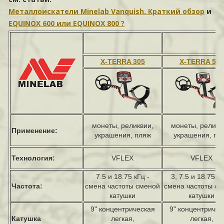
Металлоискатели Minelab Vanquish. Краткий обзор
и
EQUINOX 600 или EQUINOX 800 ?
X-TERRA 305
X-TERRA 505
монеты, реликвии,
монеты, реликв
Применение:
украшения, пляж
украшения, пл
Технология:
VFLEX
VFLEX
7.5 и 18.75 кГц -
3, 7.5 и 18.75 кГ
Частота:
смена частоты сменой
смена частоты с
катушки
катушки
9" концентрическая
9"
концентричес
Катушка
легкая,
легкая,