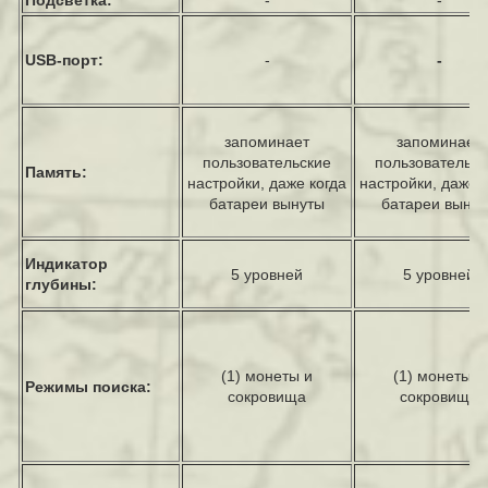
Подсветка:
-
-
USB-порт:
-
-
запоминает
запоминает
пользовательские
пользовательск
Память:
настройки, даже когда
настройки, даже 
батареи вынуты
батареи выну
Индикатор
5 уровней
5 уровней
глубины:
(1) монеты и
(1)
монеты и
Режимы поиска:
сокровища
сокровища