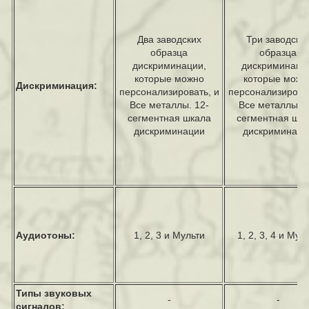
Два заводских
Три заводски
образца
образца
дискриминации,
дискриминаци
которые можно
которые можн
Дискриминация:
персонализировать, и
персонализироват
Все металлы. 12-
Все металлы. 1
сегментная шкала
сегментная шк
дискриминации
дискриминаци
Аудиотоны:
1, 2, 3 и Мульти
1, 2, 3, 4 и Мул
Типы звуковых
-
-
сигналов: