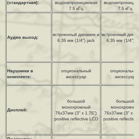
(стандартная):
водонепроницаемая
водонепроницае
7.5 кГц
7.5 кГц
встроенный динамик и
встроенный дина
Аудио выход:
6.35 мм (1/4") jack
6.35 мм (1/4") j
Наушники в
опциональный
опциональны
комплекте:
аксессуар
аксессуар
большой
большой
монохромный
монохромны
Дисплей:
76x37мм (3" x 1.75")
76x37мм (3" x 1.
positive reflective LCD
positive reflectiv