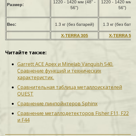
1220 - 1420 мм (48" -
1220 - 1420 мм (4
Размер:
56")
56")
Вес:
1.3 кг (без батарей)
1.3 кг
(без батар
X-TERRA 305
X-TERRA 505
Читайте также:
Garrett ACE Apex и Minelab Vanquish 540.
Сравнение функций и технических
характеристик.
Сравнительная таблица металлоискателей
QUEST
Сравнение пинпойнтеров Sphinx
Сравнение металлодетекторов Fisher F11, F22
и F44