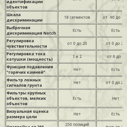
идентификации
объектов
Шкала
18 сегментов
от -90 до +9
дискриминации
Выброчная
Есть
Есть
дискриминация Notch
Регулировка
от 0 до 20
от 0 до 21
чувствительности
Регулировка тока
1 и 2
от 0 до 6
катушки (мощность)
Функция подавления
Нет
Есть
"горячих камней"
Фильтр ложных
Нет
от 0 до 20
сигналов грунта
Фильтры крупных
объектов, мелких
Есть
Нет
объектов
Визуальная оценка
Нет
Есть
размера цели
250 позиций
Отстройка от ЭМ
фильтр 15