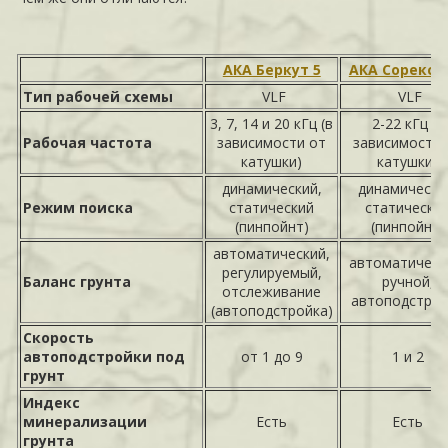
АКА Беркут 5
АКА Сорекс 
Тип рабочей схемы
VLF
VLF
3, 7, 14 и 20 кГц (в
2-22 кГц (в
Рабочая частота
зависимости от
зависимости 
катушки)
катушки)
динамический,
динамически
Режим поиска
статический
статически
(пинпойнт)
(пинпойнт)
автоматический,
автоматическ
регулируемый,
Баланс грунта
ручной,
отслеживание
автоподстро
(автоподстройка)
Скорость
автоподстройки под
от 1 до 9
1 и 2
грунт
Индекс
минерализации
Есть
Есть
грунта