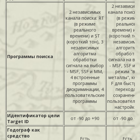
2 независим
2 независимых
канала поиска:
канала поиска: RT
(в режиме
(в режиме
реального
реального
времени) и 
времени) и ST
(короткий тон)
(короткий тон), 3
независимы
независимых
алгоритма
алгоритма
обработки
Программы поиска
обработки
сигнала на вы
сигнала на выбор
- MSF, SSF и 
- MSF, SSF и MM,
режим "все
4 встроенные
металлы", кно
программы
F для быстро
дискриминации, 4
перехода к
пользовательские
сохраненны
программы
пользователь
настройка
Идентификатор цели
от -90 до +90
от -90 до +9
Target ID
Годограф как
средство
Есть
Есть