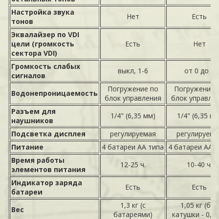
Настройка звука
Нет
Есть
тонов
Эквалайзер по VDI
цели (громкость
Есть
Нет
сектора VDI)
Громкость слабых
выкл, 1-6
от 0 до 9
сигналов
Погружение по
Погружение 
Водонепроницаемость
блок управления
блок управле
Разъем для
1/4" (6,35 мм)
1/4" (6,35 мм
наушников
Подсветка дисплея
регулируемая
регулируема
Питание
4 батареи АА типа
4 батареи АА 
Время работы
12-25 ч.
10-40 ч.
элементов питания
Индикатор заряда
Есть
Есть
батареи
1,3 кг (с
1,05 кг (без
Вес
батареями)
катушки - 0,7 