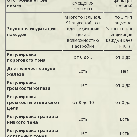
смещения
помех
позиций
частоты
многотональная,
по 3 типа
91 звуковой тон
звуковой
Звуковая индикация
идентификации
(многотональн
находок
цели с
индикации н
возможностью
каждый канал 
настройки
и КТ)
Регулировка
от 0 до 5
от 0 до 9
порогового тона
Длительность звука
Есть
Нет
железа
Регулировка
Нет
от 0 до 9
громкости железа
Регулировка
громкости отклика от
от 0 до 10
от 0 до 9
цели
Регулировка границы
Есть
Есть
низкого тона
Регулировка границы
Нет
Есть
остальных тонов