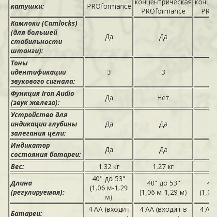
концентрическая
конце
катушки:
PROformance
PROformance
PRO
Камлоки (Camlocks)
(для большей
Да
Да
стабильности
штанги):
Тоны
идентификации
3
3
звукового сигнала:
Функция Iron Audio
Да
Нет
(звук железа):
Устройство для
индикации глубины
Да
Да
залегания цели:
Индикатор
Да
Да
состояния батареи:
Вес:
1.32 кг
1.27 кг
1
40" до 53"
Длина
40" до 53"
40"
(1,06 м-1,29
(регулируемая):
(1,06 м-1,29 м)
(1,06
м)
4 AA (входит
4 AA (входит в
4 AA 
Батареи: