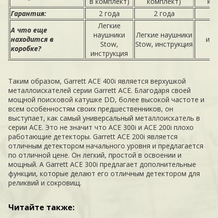
в комплект)
комплект)
ко
Гарантия:
2 года
2 года
2
Легкие
А что еще
наушники
Легкие наушники
находится в
инс
Stow,
Stow, инструкция
коробке?
инструкция
Таким образом, Garrett ACE 400i является верхушкой
металлоискателей серии Garrett ACE. Благодаря своей
мощной поисковой катушке DD, более высокой частоте и
всем особенностям своих предшественников, он
выступает, как самый универсальный металлоискатель в
серии ACE. Это не значит что ACE 300i и ACE 200i плохо
работающие детекторы. Garrett ACE 200i является
отличным детектором начального уровня и предлагается
по отличной цене. Он легкий, простой в освоении и
мощный. А Garrett ACE 300i предлагает дополнительные
функции, которые делают его отличным детектором для
реликвий и сокровищ.
Читайте также: