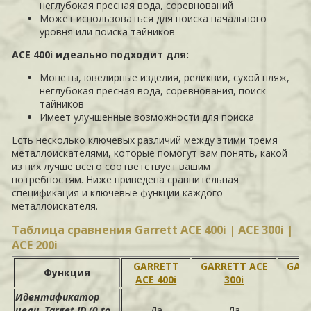
неглубокая пресная вода, соревнований
Может использоваться для поиска начального
уровня или поиска тайников
ACE 400i идеально подходит для:
Монеты, ювелирные изделия, реликвии, сухой пляж,
неглубокая пресная вода, соревнования, поиск
тайников
Имеет улучшенные возможности для поиска
Есть несколько ключевых различий между этими тремя
металлоискателями, которые помогут вам понять, какой
из них лучше всего соответствует вашим
потребностям. Ниже приведена сравнительная
спецификация и ключевые функции каждого
металлоискателя.
Таблица сравнения Garrett ACE 400i | ACE 300i |
ACE 200i
GARRETT
GARRETT ACE
GAR
Функция
ACE 400i
300i
Идентификатор
цели, Target ID (0 to
Да
Да