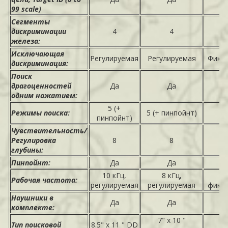
99 scale)
Сегменты
дискриминации
4
4
железа:
Исключающая
Регулируемая
Регулируемая
Фикс
дискриминация:
Поиск
драгоценностей
Да
Да
одним нажатием:
5 (+
Режимы поиска:
5 (+ пинпойнт)
пинпойнт)
Чувствительность/
Регулировка
8
8
глубины:
Пинпойнт:
Да
Да
10 кГц,
8 кГц,
6
Рабочая частота:
регулируемая
регулируемая
фикс
Наушники в
Да
Да
комплекте:
7" x 10 "
6.
Тип поисковой
8.5" x 11 " DD