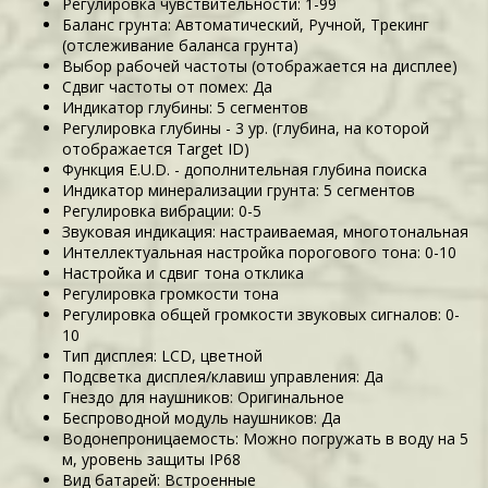
Регулировка чувствительности: 1-99
Баланс грунта: Автоматический, Ручной, Трекинг
(отслеживание баланса грунта)
Выбор рабочей частоты (отображается на дисплее)
Сдвиг частоты от помех: Да
Индикатор глубины: 5 сегментов
Регулировка глубины - 3 ур. (глубина, на которой
отображается Target ID)
Функция E.U.D. - дополнительная глубина поиска
Индикатор минерализации грунта: 5 сегментов
Регулировка вибрации: 0-5
Звуковая индикация: настраиваемая, многотональная
Интеллектуальная настройка порогового тона: 0-10
Настройка и сдвиг тона отклика
Регулировка громкости тона
Регулировка общей громкости звуковых сигналов: 0-
10
Тип дисплея: LCD, цветной
Подсветка дисплея/клавиш управления: Да
Гнездо для наушников: Оригинальное
Беспроводной модуль наушников: Да
Водонепроницаемость: Можно погружать в воду на 5
м, уровень защиты IP68
Вид батарей: Встроенные