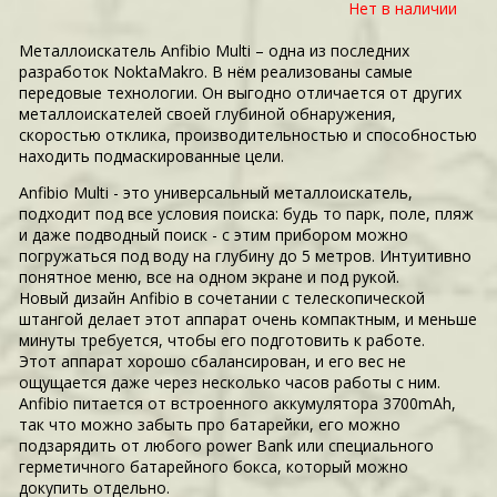
Нет в наличии
Металлоискатель Anfibio Multi – одна из последних
разработок NoktaMakro. В нём реализованы самые
передовые технологии. Он выгодно отличается от других
металлоискателей своей глубиной обнаружения,
скоростью отклика, производительностью и способностью
находить подмаскированные цели.
Anfibio Multi - это универсальный металлоискатель,
подходит под все условия поиска: будь то парк, поле, пляж
и даже подводный поиск - с этим прибором можно
погружаться под воду на глубину до 5 метров. Интуитивно
понятное меню, все на одном экране и под рукой.
Новый дизайн Anfibio в сочетании с телескопической
штангой делает этот аппарат очень компактным, и меньше
минуты требуется, чтобы его подготовить к работе.
Этот аппарат хорошо сбалансирован, и его вес не
ощущается даже через несколько часов работы с ним.
Anfibio питается от встроенного аккумулятора 3700mAh,
так что можно забыть про батарейки, его можно
подзарядить от любого power Bank или специального
герметичного батарейного бокса, который можно
докупить отдельно.