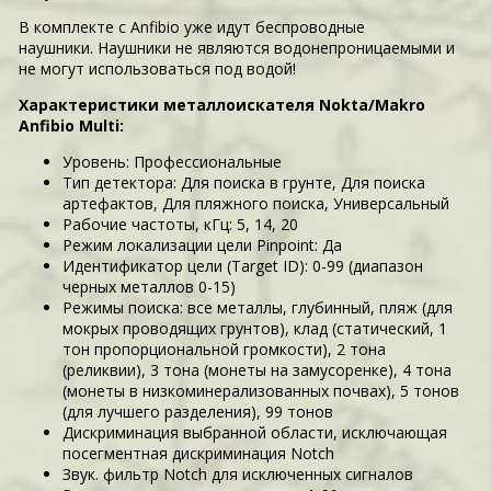
В комплекте с Anfibio уже идут беспроводные
наушники. Наушники не являются водонепроницаемыми и
не могут использоваться под водой!
Характеристики металлоискателя Nokta/Makro
Anfibio Multi:
Уровень: Профессиональныe
Тип детектора: Для поиска в грунте, Для поиска
артефактов, Для пляжного поиска, Универсальный
Рабочие частоты, кГц: 5, 14, 20
Режим локализации цели Pinpoint: Да
Идентификатор цели (Target ID): 0-99 (диапазон
черных металлов 0-15)
Режимы поиска: все металлы, глубинный, пляж (для
мокрых проводящих грунтов), клад (статический, 1
тон пропорциональной громкости), 2 тона
(реликвии), 3 тона (монеты на замусоренке), 4 тона
(монеты в низкоминерализованных почвах), 5 тонов
(для лучшего разделения), 99 тонов
Дискриминация выбранной области, исключающая
посегментная дискриминация Notch
Звук. фильтр Notch для исключенных сигналов