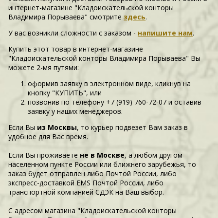
интернет-магазине "Кладоискательской конторы
Владимира Порываева" смотрите
здесь
.
У вас возникли сложности c заказом -
напишите нам
.
Купить этот товар в интернет-магазине
"Кладоискательской конторы Владимира Порываева" Вы
можете 2-мя путями:
оформив заявку в электронном виде, кликнув на
кнопку "КУПИТЬ", или
позвонив по телефону +7 (919) 760-72-07 и оставив
заявку у наших менеджеров.
Если Вы
из Москвы
, то курьер подвезет Вам заказ в
удобное для Вас время.
Если Вы проживаете
не в Москве
, а любом другом
населенном пункте России или ближнего зарубежья, то
заказ будет отправлен либо Почтой России, либо
экспресс-доставкой EMS Почтой России, либо
транспортной компанией СДЭК на Ваш выбор.
С адресом магазина "Кладоискательской конторы