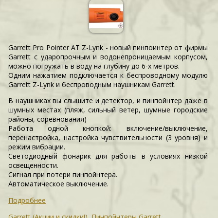
Garrett Pro Pointer AT Z-Lynk - новый пинпоинтер от фирмы
Garrett с ударопрочным и водонепроницаемым корпусом,
можно погружать в воду на глубину до 6-х метров.
Одним нажатием подключается к беспроводному модулю
Garrett Z-Lynk и беспроводным наушникам Garrett.
В наушниках вы слышите и детектор, и пинпойнтер даже в
шумных местах (пляж, сильный ветер, шумные городские
районы, соревнования)
Работа одной кнопкой: включение/выключение,
перенастройка, настройка чувствительности (3 уровня) и
режим вибрации.
Светодиодный фонарик для работы в условиях низкой
освещенности.
Сигнал при потери пинпойнтера.
Автоматическое выключение.
Подробнее
Garrett (Акции и скидки!)
,
Пинпойнтеры Garrett