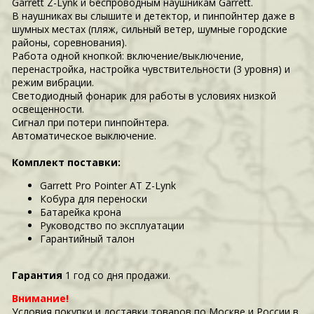
Garrett Z-Lynk и беспроводным наушникам Garrett.
В наушниках вы слышите и детектор, и пинпойнтер даже в
шумных местах (пляж, сильный ветер, шумные городские
районы, соревнования).
Работа одной кнопкой: включение/выключение,
перенастройка, настройка чувствительности (3 уровня) и
режим вибрации.
Светодиодный фонарик для работы в условиях низкой
освещенности.
Сигнал при потери пинпойнтера.
Автоматическое выключение.
Комплект поставки:
Garrett Pro Pointer AT Z-Lynk
Кобура для переноски
Батарейка крона
Руководство по эксплуатации
Гарантийный талон
Гарантия
1 год со дня продажи.
Внимание!
Условия покупки и доставки товаров по Москве и России в