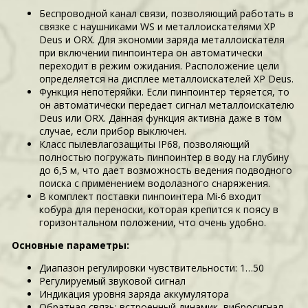
Беспроводной канал связи, позволяющий работать в
связке с наушниками WS и металлоискателями XP
Deus и ORX. Для экономии заряда металлоискателя
при включении пинпоинтера он автоматически
переходит в режим ожидания. Расположение цели
определяется на дисплее металлоискателей XP Deus.
Функция непотеряйки. Если пинпоинтер теряется, то
он автоматически передает сигнал металлоискателю
Deus или ORX. Данная функция активна даже в том
случае, если прибор выключен.
Класс пылевлагозащиты IP68, позволяющий
полностью погружать пинпоинтер в воду на глубину
до 6,5 м, что дает возможность ведения подводного
поиска с применением водолазного снаряжения.
В комплект поставки пинпоинтера Mi-6 входит
кобура для переноски, которая крепится к поясу в
горизонтальном положении, что очень удобно.
Основные параметры:
Диапазон регулировки чувствительности: 1…50
Регулируемый звуковой сигнал
Индикация уровня заряда аккумулятора
Обратная связь: встроенный динамик, вибросигнал