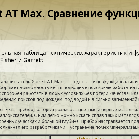
rett AT Max. Сравнение фун
ельная таблица технических характеристик и ф
isher и Garrett.
аллоискатель Garrett AT Max – это достаточно функциональная
бор дает возможность вести подводные поисковые работы на гл
 способен работать в любых условиях без потери качества. Бла
ведению поисков под дождем, под водой и в сильно запыленной 
her F75 – прибор, который различает цветные и черные металл
аллоискателей. С ним легко можно искать сплав таких металлов
оренных участках и большой глубине. Прибор настраивается под
олненная его разработчиками – устранение помех минерализаци