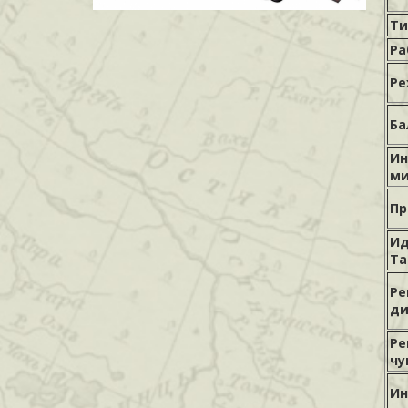
Ти
Ра
Ре
Ба
Ин
ми
Пр
Ид
Ta
Ре
ди
Ре
чу
Ин