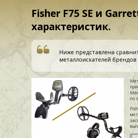
Fisher F75 SE и Gar
характеристик.
Ниже представлена сравнит
металлоискателей брендов F
Мет
при
Max
по 
Fis
мет
зас
вып