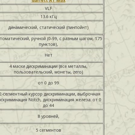
Garrett AT Max
VLF
13.6 кГц
динамический, статический (пинпойнт)
томатический, ручной (0-99, с разным шагом, 175
пунктов),
Нет
4 маски дискриминации (все металлы,
пользовательский, монеты, zero)
от 0 до 99
2-сегментный курсор дискриминации, выброчная
искриминация Notch, дискриминация железа: от 0
до 44
8 уровней,
5 сегментов