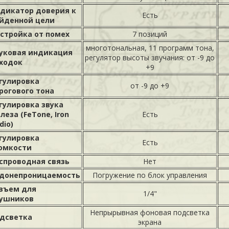
дикатор доверия к
Есть
йденной цели
стройка от помех
7 позиций
многотональная, 11 программ тона,
уковая индикация
регулятор высоты звучания: от -9 до
ходок
+9
гулировка
от -9 до +9
рогового тона
гулировка звука
леза (FeTone, Iron
Есть
dio)
гулировка
Есть
омкости
спроводная связь
Нет
донепроницаемость
Погружение по блок управления
зъем для
1/4"
ушников
Непрырывная фоновая подсветка
дсветка
экрана