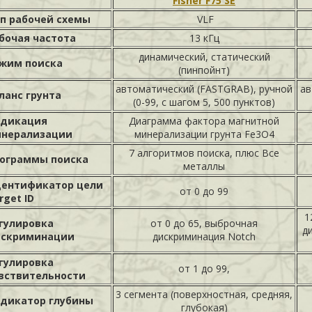
Fisher F75 SE
п рабочей схемы
VLF
бочая частота
13 кГц
динамический, статический
жим поиска
(пинпойнт)
автоматический (FASTGRAB), ручной
ав
ланс грунта
(0-99, с шагом 5, 500 пунктов)
дикация
Диаграмма фактора магнитной
нерализации
минерализации грунта Fe3O4
7 алгоритмов поиска, плюс Все
ограммы поиска
металлы
ентификатор цели
от 0 до 99
rget ID
1
гулировка
от 0 до 65, выброчная
д
скриминации
дискриминация Notch
гулировка
от 1 до 99,
вствительности
3 сегмента (поверхностная, средняя,
дикатор глубины
глубокая)