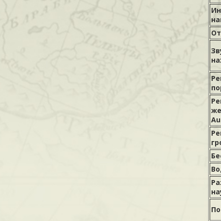
Ин
на
От
Зв
на
Ре
по
Ре
же
Au
Ре
гр
Бе
Во
Ра
на
По