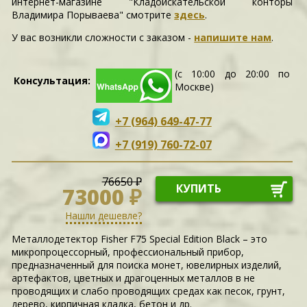
интернет-магазине "Кладоискательской конторы
Владимира Порываева" смотрите
здесь
.
У вас возникли сложности c заказом -
напишите нам
.
(с 10:00 до 20:00 по
Консультация:
Москве)
+7 (964) 649-47-77
+7 (919) 760-72-07
76650 ₽
КУПИТЬ
73000 ₽
Нашли дешевле?
Металлодетектор Fisher F75 Special Edition Black – это
микропроцессорный, профессиональный прибор,
предназначенный для поиска монет, ювелирных изделий,
артефактов, цветных и драгоценных металлов в не
проводящих и слабо проводящих средах как песок, грунт,
дерево, кирпичная кладка, бетон и др.