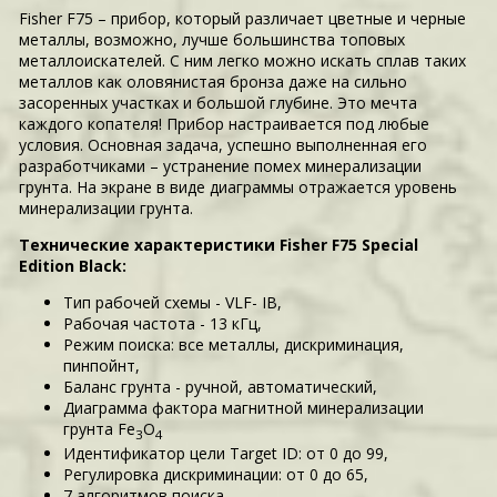
Fisher F75 – прибор, который различает цветные и черные
металлы, возможно, лучше большинства топовых
металлоискателей. С ним легко можно искать сплав таких
металлов как оловянистая бронза даже на сильно
засоренных участках и большой глубине. Это мечта
каждого копателя! Прибор настраивается под любые
условия. Основная задача, успешно выполненная его
разработчиками – устранение помех минерализации
грунта. На экране в виде диаграммы отражается уровень
минерализации грунта.
Технические характеристики Fisher F75 Special
Edition Black:
Тип рабочей схемы - VLF- IB,
Рабочая частота - 13 кГц,
Режим поиска: все металлы, дискриминация,
пинпойнт,
Баланс грунта - ручной, автоматический,
Диаграмма фактора магнитной минерализации
грунта Fe
O
3
4
Идентификатор цели Target ID: от 0 до 99,
Регулировка дискриминации: от 0 до 65,
7 алгоритмов поиска,