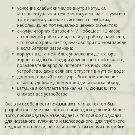
усиление слабых сигналов внутри катушки.
Интеллектуальная технология уменьшает шумы и в
то же время усиливает сигналы от глубоких,
небольших, но потенциально ценных объектов;
аккумуляторная батарея NiMH обещает 12 часов
автономной работы и идеальную работу; заявлено,
что прибор работает одинаково при полном заряде
и если батарея разряжена;
корпус на штанге и блок управления детектора
хорошо видны благодаря флуоресцентной окраске;
пользователь вряд ли потеряет из виду свое
устройство, даже если его отпустит в мутной воде;
дополнительный аксессуар - боковое крепление
штанги, удобное для мелководья и поиска вброд;
катушка в комплекте тонкая на 10 дюймов, что
снижает вес устройства.
Все эти особенности показывают, что детектор был
разработан с учетом сложных подводных условий. Более
того, производитель утверждает, что прибор подходит
для наземного, пляжного и мелководного, для глубокого
подводного поиска, не сильно при этом меняя настройки.