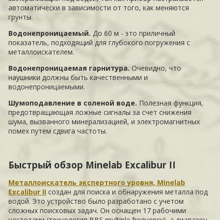
автоматически в зависимости от того, как меняются
грунты.
Водонепроницаемый.
До 60 м - это приличный
показатель, подходящий для глубокого погружения с
металлоискателем.
Водонепроницаемая гарнитура.
Очевидно, что
наушники должны быть качественными и
водонепроницаемыми.
Шумоподавление в соленой воде.
Полезная функция,
предотвращающая ложные сигналы за счет снижения
шума, вызванного минерализацией, и электромагнитных
помех путем сдвига частоты.
Быстрый обзор Minelab Excalibur II
Металлоискатель экспертного уровня, Minelab
Excalibur II
создан для поиска и обнаружения металла под
водой. Это устройство было разработано с учетом
сложных поисковых задач. Он оснащен 17 рабочими
частотами (технология BBS multiple frequency), а диапазон