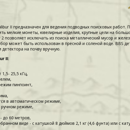
ibur II предназначен для ведения подводных поисковых работ. 
ить мелкие монеты, ювелирные изделия, крупные цели на большо
r 2 позволяет исключать из поиска металлический мусор и желе
ибор может быть использован в пресной и соленой воде. BBS д
 детектора на почву вручную.
 II:
1,5- 25,5 кГц,
телем,
режим пинпоинт,
има,
ется в автоматическом режиме,
в ручном режиме,
- до 60 метров,
обранном виде - с катушкой 8 дюймов 2,1 кг (4,6 фунта) или с ка