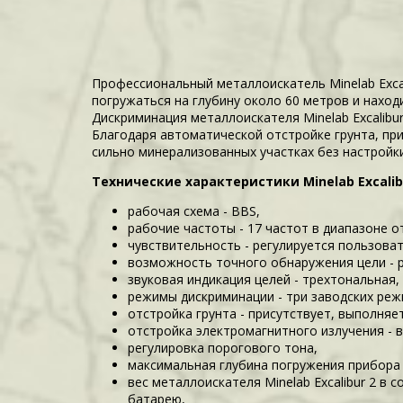
Профессиональный металлоискатель Minelab Excal
погружаться на глубину около 60 метров и наход
Дискриминация металлоискателя Minelab Excalibu
Благодаря автоматической отстройке грунта, пр
сильно минерализованных участках без настройки
Технические характеристики Minelab Excalibur
рабочая схема - BBS,
рабочие частоты - 17 частот в диапазоне от 
чувствительность - регулируется пользова
возможность точного обнаружения цели - 
звуковая индикация целей - трехтональная,
режимы дискриминации - три заводских реж
отстройка грунта - присутствует, выполня
отстройка электромагнитного излучения - 
регулировка порогового тона,
максимальная глубина погружения прибора 
вес металлоискателя Minelab Excalibur 2 в с
батарею,