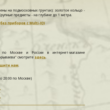
ены на подмосковных грунтах): золотое кольцо -
 Крупные предметы - на глубине до 1 метра.
ез приборов с Multi-IQ)
 по Москве и России в интернет-магазине
орываева" смотрите
здесь
.
шите нам
.
до 20:00 по Москве)
7
7