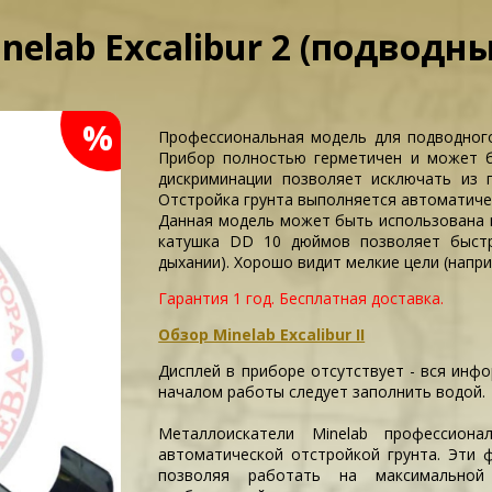
elab Excalibur 2 (подводн
%
Профессиональная модель для подводного 
Прибор полностью герметичен и может б
дискриминации позволяет исключать из 
Отстройка грунта выполняется автоматичес
Данная модель может быть использована и
катушка DD 10 дюймов позволяет быстр
дыхании). Хорошо видит мелкие цели (напри
Гарантия 1 год.
Бесплатная доставка.
Обзор Minelab Excalibur II
Дисплей в приборе отсутствует - вся инф
началом работы следует заполнить водой.
Металлоискатели Minelab профессион
автоматической отстройкой грунта. Эти 
позволяя работать на максимально