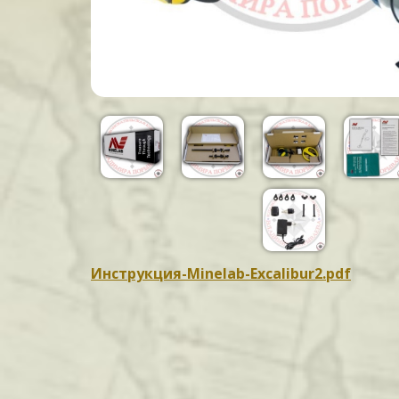
Инструкция-Minelab-Excalibur2.pdf