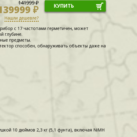
141999 ₽
КУПИТЬ
139999 ₽
Нашли дешевле?
Прибор с 17 частотами герметичен, может
й глубине.
зные предметы.
етектор способен, обнаруживать объекты даже на
тушкой 10 дюймов 2,3 кг (5,1 фунта), включая NiMH