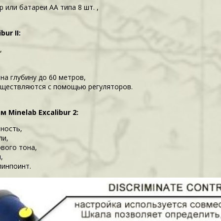
 или батареи АА типа 8 шт. ,
ur II:
,
на глубину до 60 метров,
существляются с помощью регуляторов.
Minelab Excalibur 2:
ьность,
ли,
ового тона,
,
пинпоинт.