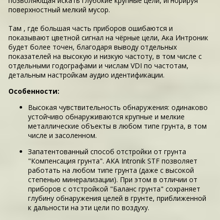
позволяющая искать глубокие крупные цели, игнорируя
поверхностный мелкий мусор.
Там , где большая часть приборов ошибаются и
показывают цветной сигнал на чёрные цели, Ака Интроник
будет более точен, благодаря выводу отдельных
показателей на высокую и низкую частоту, в том числе с
отдельными годографами и числам VDI по частотам,
детальным настройкам аудио идентификации.
Особенности:
Высокая чувствительность обнаружения: одинаково
устойчиво обнаруживаются крупные и мелкие
металлические объекты в любом типе грунта, в том
числе и засоленном.
Запатентованный способ отстройки от грунта
"Компенсация грунта". АКА Intronik STF позволяет
работать на любом типе грунта (даже с высокой
степенью минерализации). При этом в отличии от
приборов с отстройкой "Баланс грунта" сохраняет
глубину обнаружения целей в грунте, приближенной
к дальности на эти цели по воздуху.