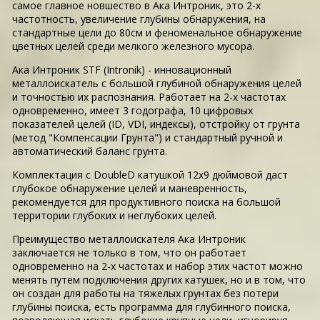
самое главное новшество в Ака Интроник, это 2-х
частотность, увеличение глубины обнаружения, на
стандартные цели до 80см и феноменальное обнаружение
цветных целей среди мелкого железного мусора.
Ака Интроник STF (Intronik) - инновационный
металлоискатель с большой глубиной обнаружения целей
и точностью их распознания. Работает на 2-х частотах
одновременно, имеет 3 годографа, 10 цифровых
показателей целей (ID, VDI, индексы), отстройку от грунта
(метод "Компенсации Грунта") и стандартный ручной и
автоматический баланс грунта.
Комплектация с DoubleD катушкой 12х9 дюймовой даст
глубокое обнаружение целей и маневренность,
рекомендуется для продуктивного поиска на большой
территории глубоких и неглубоких целей.
Преимущество металлоискателя Ака Интроник
заключается не только в том, что он работает
одновременно на 2-х частотах и набор этих частот можно
менять путем подключения других катушек, но и в том, что
он создан для работы на тяжелых грунтах без потери
глубины поиска, есть программа для глубинного поиска,