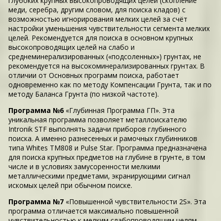
глубоких крупных высокопроводящих целей (скопление
меди, серебра, другим словом, для поиска кладов) с
возможностью игнорирования мелких целей за счёт
настройки уменьшения чувствительности сегмента мелких
целей. Рекомендуется для поиска в основном крупных
высокопроводящих целей на слабо и
среднеминерализированных («подсоленных») грунтах, не
рекомендуется на высокоминерализированных грунтах. В
отличии от Основных программ поиска, работает
одновременно как по методу Компенсации Грунта, так и по
методу Баланса Грунта (по низкой частоте).
Программа №6
«Глубинная Программа ГП». Эта
уникальная программа позволяет металлоискателю
Intronik STF выполнять задачи приборов глубинного
поиска. А именно разнесенных и рамочных глубинников
типа Whites TM808 и Pulse Star. Программа предназначена
для поиска крупных предметов на глубине в грунте, в том
числе и в условиях замусоренности мелкими
металлическими предметами, экранирующими сигнал
искомых целей при обычном поиске.
Программа №7
«Повышенной чувствительности 2S». Эта
программа отличается максимально повышенной
чувствительностью к мелким слабопроводящим целям.