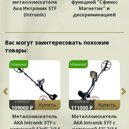
металлоискателя
функцией "Сфинкс
Ака Интроник STF
Магнетик" и
(Intronik)
дискриминацией
Вас могут заинтересовать похожие
товары:
Новинка!
Новинка!
118900 ₽
120900 ₽
Купить
Купить
109000 ₽
111000 ₽
Металлоискатель
Металлоискатель
АКА Intronik STF c
АКА Intronik STF c