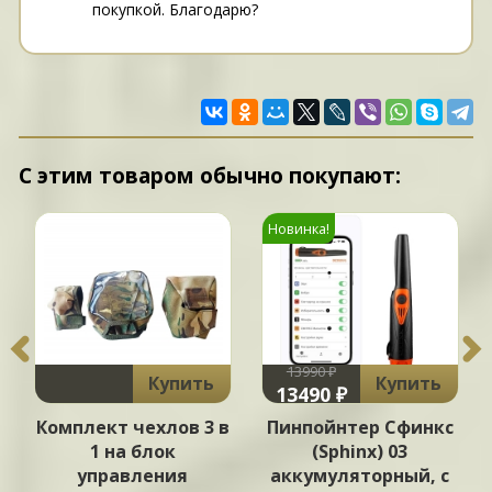
покупкой. Благодарю?
С этим товаром обычно покупают:
Новинка!
13990 ₽
Купить
Купить
13490 ₽
Комплект чехлов 3 в
Пинпойнтер Сфинкс
1 на блок
(Sphinx) 03
А
управления
аккумуляторный, с