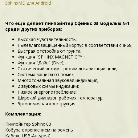
SphinxMD для Android
Что еще делает пинпойнтер Сфинкс 03 моделью №1
среди других приборов:
Высокая чувствительность;
Пылевлагозащищенный корпус в соответствии с IP68;
Быстрая отстройка от грунта;
Функция "SPHINX MAGNETIC"™ :
Функция "Дайв" (Dive);
Статический режим - режим локализации цели;
Система защиты от помех;
Многотональная звуковая индикация;
2 звуковых схемы индикации;
Низкое энергопотребление;
Широкий диапазон рабочих температур;
Эргономичная конструкция
Комплектация:
Пинпойнтер Sphinx 03
Кобура с креплением на ремень
Кабель USB-A/ type-C,