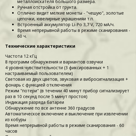
металлоискателя большого размера.
Ручная отстройка от грунта.
Отлично видит мелкие монеты - "чешую", золотые
цепочки, ювелирные украшенияи т.п.
Встроенный аккумулятор Li-Po 3,7 V, 720 мА/ч.
Время непрерывной работы в режиме сканирования -
60 ч.
Технические характеристики
Частота 12 кГц
8 программ обнаружения и вариантов озвучки
4 уровня чувствительности (3 фиксированных + 1
настраиваемый пользователем)
Световая из двух цветов, звуковая и вибросигнализация +
фонарь с функцией отключения
Режим "потери" (в течении 40 минут прибор сигнализирует
раз в 10 секунд после 5 минут простоя)
Индикация разряда батареи
Обнаружение по все антенне 360 градусов
Автоматическое включение и выключение при извлечении
из кобуры
Время непрерывной работы в режиме сканирования - 60
часов