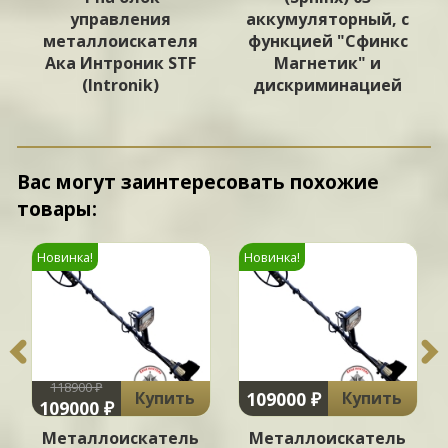
А
управления
аккумуляторный, с
металлоискателя
функцией "Сфинкс
Ака Интроник STF
Магнетик" и
(Intronik)
дискриминацией
Вас могут заинтересовать похожие
товары:
Новинка!
Новинка!
118900 ₽
109000 ₽
Купить
Купить
109000 ₽
Металлоискатель
Металлоискатель