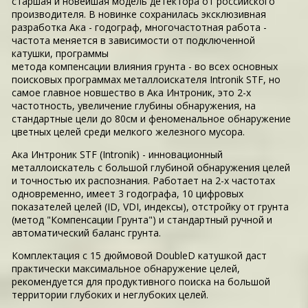
старшая и новейшая модель детектора от российского
производителя. В новинке сохранилась эксклюзивная
разработка Ака - годограф, многочастотная работа -
частота меняется в зависимости от подключенной
катушки, программы
метода компенсации влияния грунта - во всех основных
поисковых программах металлоискателя Intronik STF, но
самое главное новшество в Ака Интроник, это 2-х
частотность, увеличение глубины обнаружения, на
стандартные цели до 80см и феноменальное обнаружение
цветных целей среди мелкого железного мусора.
Ака Интроник STF (Intronik) - инновационный
металлоискатель с большой глубиной обнаружения целей
и точностью их распознания. Работает на 2-х частотах
одновременно, имеет 3 годографа, 10 цифровых
показателей целей (ID, VDI, индексы), отстройку от грунта
(метод "Компенсации Грунта") и стандартный ручной и
автоматический баланс грунта.
Комплектация с 15 дюймовой DoubleD катушкой даст
практически максимальное обнаружение целей,
рекомендуется для продуктивного поиска на большой
территории глубоких и неглубоких целей.