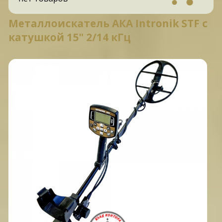
Металлоискатель АКА Intronik STF c
катушкой 15" 2/14 кГц