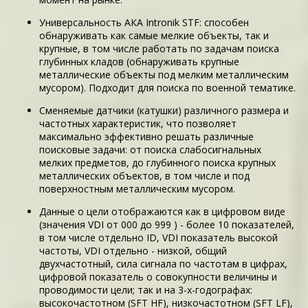
Универсальность АКА Intronik STF: способен
обнаруживать как самые мелкие объекты, так и
крупные, в том числе работать по задачам поиска
глубинных кладов (обнаруживать крупные
металлические объекты под мелким металлическим
мусором). Подходит для поиска по военной тематике.
Сменяемые датчики (катушки) различного размера и
частотных характеристик, что позволяет
максимально эффективно решать различные
поисковые задачи: от поиска слабосигнальных
мелких предметов, до глубинного поиска крупных
металлических объектов, в том числе и под
поверхностным металлическим мусором.
Данные о цели отображаются как в цифровом виде
(значения VDI от 000 до 999 ) - более 10 показателей,
в том числе отдельно ID, VDI показатель высокой
частоты, VDI отдельно - низкой, общий
двухчастотный, сила сигнала по частотам в цифрах,
цифровой показатель о совокупности величины и
проводимости цели; так и на 3-х-годографах:
высокочастотном (SFT HF), низкочастотном (SFT LF),