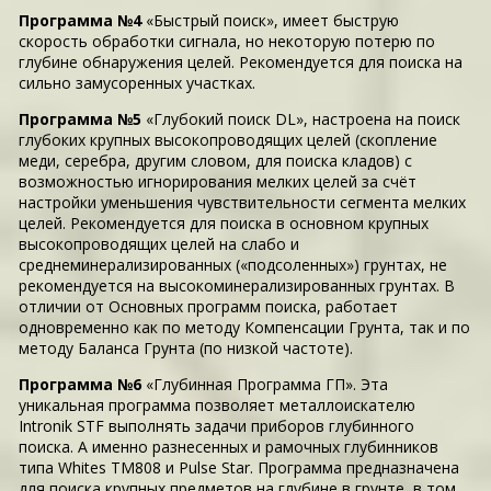
Программа №4
«Быстрый поиск», имеет быструю
скорость обработки сигнала, но некоторую потерю по
глубине обнаружения целей. Рекомендуется для поиска на
сильно замусоренных участках.
Программа №5
«Глубокий поиск DL», настроена на поиск
глубоких крупных высокопроводящих целей (скопление
меди, серебра, другим словом, для поиска кладов) с
возможностью игнорирования мелких целей за счёт
настройки уменьшения чувствительности сегмента мелких
целей. Рекомендуется для поиска в основном крупных
высокопроводящих целей на слабо и
среднеминерализированных («подсоленных») грунтах, не
рекомендуется на высокоминерализированных грунтах. В
отличии от Основных программ поиска, работает
одновременно как по методу Компенсации Грунта, так и по
методу Баланса Грунта (по низкой частоте).
Программа №6
«Глубинная Программа ГП». Эта
уникальная программа позволяет металлоискателю
Intronik STF выполнять задачи приборов глубинного
поиска. А именно разнесенных и рамочных глубинников
типа Whites TM808 и Pulse Star. Программа предназначена
для поиска крупных предметов на глубине в грунте, в том