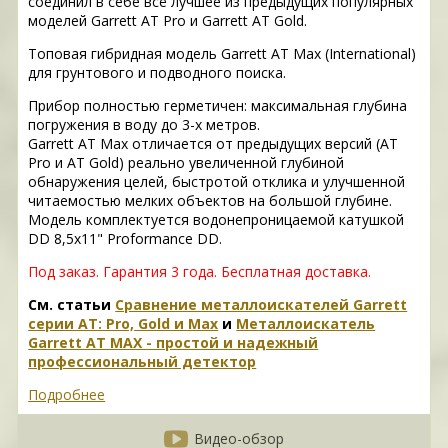
соединил в себе всё лучшее из предыдущих популярных
моделей Garrett AT Pro и Garrett AT Gold.
Топовая гибридная модель Garrett AT Max (International)
для грунтового и подводного поиска.
Прибор полностью герметичен: максимальная глубина
погружения в воду до 3-х метров.
Garrett AT Max отличается от предыдущих версий (AT
Pro и AT Gold) реально увеличенной глубиной
обнаружения целей, быстротой отклика и улучшенной
читаемостью мелких объектов на большой глубине.
Модель комплектуется водонепроницаемой катушкой
DD 8,5x11" Proformance DD.
Под заказ. Гарантия 3 года. Б
есплатная доставка.
См. статьи
Сравнение металлоискателей Garrett
серии AT: Pro, Gold и Max
и
Металлоискатель
Garrett AT MAX - простой и надежный
профессиональный детектор
Подробнее
Видео-обзор