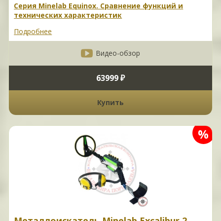
Серия Minelab Equinox. Сравнение функций и
технических характеристик
Подробнее
Видео-обзор
63999 ₽
Купить
%
Металлоискатель Minelab Excalibur 2