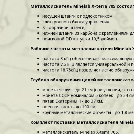
Металлоискатель Minelab X-terra 705 состоит
несущей штанги с подлокотником,
электронного блока управления
S - образной штанги,
нижней штанги из карбона с креплениями д
поисковой DD катушки 10,5 дюймов.
Рабочие частоты металлоискателя Minelab X-
частота 3 кГц обеспечивает максимальную 
частота 7.5 кГц является универсальной и 
частота 18.75кГц позволяет легче обнаруж
Глубина обнаружения целей металлоискателе
монета чешуя - до 21 см (при условии, что 
монета СССР номиналом 5 копеек - до 34 см
пятак Екатерины II - до 37 см,
военная каска - до 100 см,
крупные металлические объекты - до 1,8 ме
Комплект поставки металлоискателя Minelab 
металлоискатель Minelab X-terra 705,