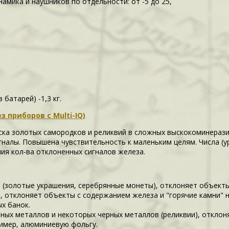
амика и наушников по отдельности: от -5 до 25,
 батарей) -1,3 кг.
 приборов с Multi-IQ)
ска золотых самородков и реликвий в сложных выскокоминерази
налы. Повышена чувствительность к маленьким целям. Числа (ур
ия кол-ва отклоненных сигналов железа.
в (золотые украшения, серебрянные монеты), отклоняет объекты
в, отклоняет объекты с содержанием железа и "горячие камни" 
х банок.
тных металлов и некоторых черных металлов (реликвии), откло
имер, алюминиевую фольгу.