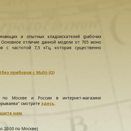
инающих и опытных кладоискателей (рабочих
ц). Основное отличие данной модели от 705 моно
в с частотой 7,5 кГц, которая существенно
без приборов с Multi-IQ)
 по Москве и России в интернет-магазине
орываева" смотрите
здесь
.
шите нам
.
до 20:00 по Москве)