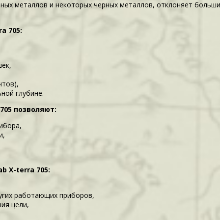
етных металлов и некоторых черных металлов, отклоняет больш
a 705:
ек,
нтов),
ной глубине.
705 позволяют:
ибора,
и,
 X-terra 705:
ругих работающих приборов,
ия цели,