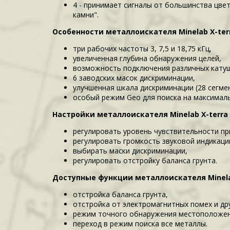
4 - принимает сигналы от большинства цв
камни".
Особенности металлоискателя Minelab X-terr
три рабочих частоты 3, 7,5 и 18,75 кГц,
увеличенная глубина обнаружения целей,
возможность подключения различных катуш
6 заводских масок дискриминации,
улучшенная шкала дискриминации (28 сегме
особый режим Geo для поиска на максималь
Настройки металлоискателя Minelab X-terra 
регулировать уровень чувствительности пр
регулировать громкость звуковой индикаци
выбирать маски дискриминации,
регулировать отстройку баланса грунта.
Доступные функции металлоискателя Minelab
отстройка баланса грунта,
отстройка от электромагнитных помех и д
режим точного обнаружения местоположен
переход в режим поиска все металлы.