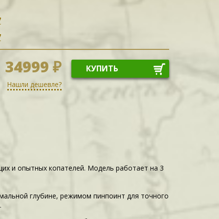
7
7
34999 ₽
КУПИТЬ
Нашли дешевле?
щих и опытных копателей. Модель работает на 3
мальной глубине, режимом пинпоинт для точного
.