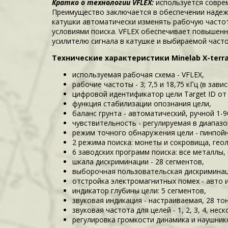
Кратко о технологии VFLEX:
используется совре
Преимущество заключается в обеспечении надеж
катушки автоматически изменять рабочую частоту
условиями поиска. VFLEX обеспечивает повышенн
усилителю сигнала в катушке и выбираемой часто
Технические характеристики Minelab X-terra
используемая рабочая схема - VFLEX,
рабочие частоты - 3; 7,5 и 18,75 кГц (в зави
цифровой идентификатор цели Target ID от 
функция стабилизации опознания цели,
баланс грунта - автоматический, ручной 1-9
чувствительность - регулируемая в диапазон
режим точного обнаружения цели - пинпойн
2 режима поиска: монеты и сокровища, геол
6 заводских программ поиска: все металлы,
шкала дискриминации - 28 сегментов,
выборочная пользовательская дискриминац
отстройка электромагнитных помех - авто и
индикатор глубины цели: 5 сегментов,
звуковая индикация - настраиваемая, 28 то
звуковая частота для целей - 1, 2, 3, 4, неск
регулировка громкости динамика и наушнико