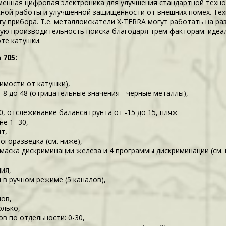
менная цифровая электроника для улучшения стандартной техн
ной работы и улучшенной защищенности от внешних помех. Тех
 прибора. Т.е. металлоискатели X-TERRA могут работать на ра
ую производительность поиска благодаря трем факторам: идеа
те катушки.
 705:
симости от катушки),
-8 до 48 (отрицательные значения - черные металлы),
0, отслеживание баланса грунта от -15 до 15, пляж
е 1- 30,
т,
огоразведка (см. ниже),
 маска дискриминации железа и 4 программы дискриминации (см.
ия,
 в ручном режиме (5 каналов),
нов,
олько,
в по отдельности: 0-30,