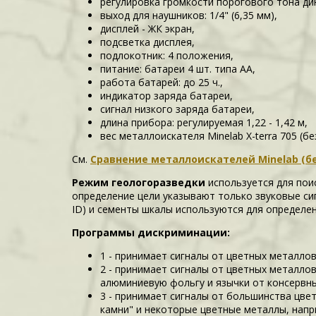
регулировка громкости порогового тона дин
выход для наушников: 1/4" (6,35 мм),
дисплей - ЖК экран,
подсветка дисплея,
подлокотник: 4 положения,
питание: батареи 4 шт. типа АА,
работа батарей: до 25 ч.,
индикатор заряда батареи,
сигнал низкого заряда батареи,
длина прибора: регулируемая 1,22 - 1,42 м,
вес металлоискателя Minelab X-terra 705 (без
См.
Сравнение металлоискателей Minelab (без
Режим геологоразведки
используется для пои
определение цели указывают только звуковые сиг
ID) и сементы шкалы используются для определен
Программы дискриминации:
1 - принимает сигналы от цветных металло
2 - принимает сигналы от цветных металло
алюминиевую фольгу и язычки от консервны
3 - принимает сигналы от большинства цве
камни" и некоторые цветные металлы, напр