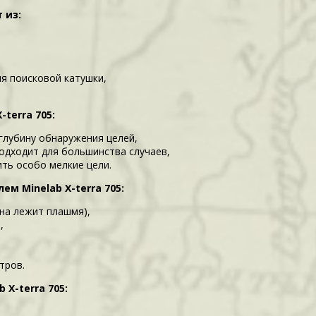
 из:
ля поисковой катушки,
terra 705:
глубину обнаружения целей,
подходит для большинства случаев,
ить особо мелкие цели.
м Minelab X-terra 705:
она лежит плашмя),
,
тров.
X-terra 705: