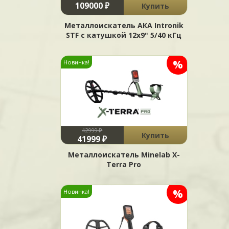
109000 ₽
Купить
Металлоискатель АКА Intronik
STF c катушкой 12x9" 5/40 кГц
%
Новинка!
42999 ₽
Купить
41999 ₽
Металлоискатель Minelab X-
Terra Pro
%
Новинка!