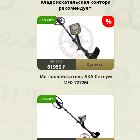
Кладоискательская контора
рекомендует:
%
Новинка!
65100 ₽
Купить
61950 ₽
Металлоискатель АКА Сигнум
MFD 7272М
Новинка!