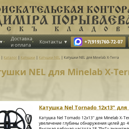
Доставка
+7(919)760-72-07
Контакты
и оплата
|
Каталог
|
Катушки
|
Катушки NEL
|
Катушки NEL для Minelab X-Terra
ушки NEL для Minelab X-Ter
Катушка Nel Tornado 12х13" для M
Катушка Nel Tornado 12х13" для Minelab X-Te
увеличение глубины обнаружения целей до 4
Высокая рабочая частота 18,75кГц значител