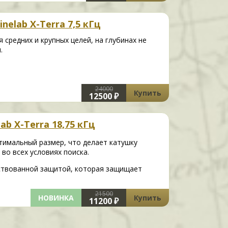
nelab X-Terra 7,5 кГц
средних и крупных целей, на глубинах не
.
24000
Купить
12500 ₽
ab X-Terra 18,75 кГц
птимальный размер, что делает катушку
во всех условиях поиска.
ствованной защитой, которая защищает
21500
НОВИНКА
Купить
11200 ₽