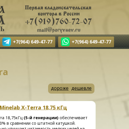
+7(964) 649-47-77
+7(964) 649-47-77
ra
дороже
дешевле
inelab X-Terra 18,75 кГц
rra 18,75кГц
(5-й генерации)
обеспечивает
0% в сравнении со штатной катушкой.
ьно улучшает читаемость мелких целей на