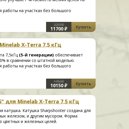
 работы на участках без большого
22500
Купить
11700 ₽
inelab X-Terra 7,5 кГц
rra 7,5кГц
(5-й генерации)
обеспечивает
0% в сравнении со штатной моделью.
 работы на участках без большого
19500
Купить
10150 ₽
" для Minelab X-Terra 7,5 кГц
я катушка. Катушка Sharpshooter создана для
нных железом, и другим мусором. Форма
 цветных и железных целей.