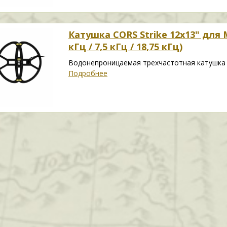
Катушка CORS Strike 12x13" для M
кГц / 7,5 кГц / 18,75 кГц)
Водонепроницаемая трехчастотная катушка д
Подробнее