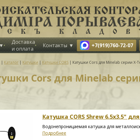
Доставка
+7(919)760-72-07
Контакты
и оплата
|
Каталог
|
Катушки
|
Катушки CORS
|
Катушки Cors для Minelab серии X-T
ушки Cors для Minelab сери
Катушка CORS Shrew 6.5x3.5" для 
Водонепроницаемая катушка для металлоиска
Подробнее