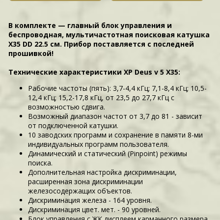
В комплекте — главный блок управления и
беспроводная, мультичастотная поисковая катушка
X35 DD 22.5 см.
Прибор поставляется с последней
прошивкой!
Технические характеристики XP Deus v 5 X35:
Рабочие частоты (пять): 3,7-4,4 кГц; 7,1-8,4 кГц; 10,5-
12,4 кГц; 15,2-17,8 кГц, от 23,5 до 27,7 кГц с
возможностью сдвига.
Возможный диапазон частот от 3,7 до 81 - зависит
от подключенной катушки.
10 заводских программ и сохранение в памяти 8-ми
индивидуальных программ пользователя.
Динамический и статический (Pinpoint) режимы
поиска.
Дополнительная настройка дискриминации,
расширенная зона дискриминации
железосодержащих объектов.
Дискриминация железа - 164 уровня.
Дискриминация цвет. мет. - 90 уровней.
Блок управления с ЖК дисплеем карманного размера