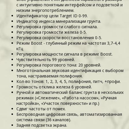
с интуитивно понятным интерфейсом и подсветкой и
низким энергопотреблением.
Идентификатор цели Target ID 0-99.
Индикатор индекса минерализации грунта.
Регулировка громкости слабого сигнала.
Регулировка громкости железа 0-5.
Регулировка скорости восстановления 0-5.
Режим Boost - глубинный режим на частотах 3,7-4,4
кГц
Регулировка мощности сигнала в режиме Boost.
Чувствительноть 99 уровней.
Регулировка порогового тона: 20 уровней.
Многотональная звуковая идентификация с выбором
тона, настраиваемая полифония.
Кол-во тонов: 1, 2, 3, 4, 5, полифония, питч, +профи.
Громкость отклика железа 6 уровней.
Ручной и автоматический баланс грунта в нескольких
режимах («Слежение», «Работа насосом», «Ручная
настройка», «Участок поверхности» и пр.)
Сдвиг частоты от помех.
Беспроводная цифровая связь, автоматизированная
система связи (36 каналов).
Задняя подсветка экрана.