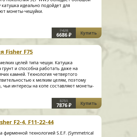
 катушка идеально подойдет для
яют монеты-чешуйки.
7428
Купить
6686 ₽
 Fisher F75
мелких целей типа чешуи. Катушка
 грунт и способна работать даже на
ячих камней. Технология четвертого
вительностью к мелким целям, поэтому
, чьи интересы на копе составляют монеты-
8751
Купить
7876 ₽
her F2-4, F11-22-44
 фирменной технологией S.E.F. (Symmetrical