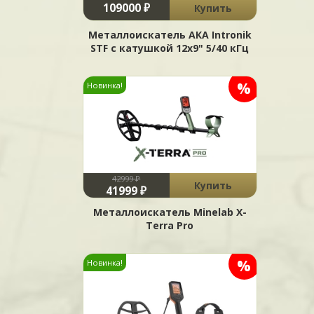
109000 ₽
Купить
Металлоискатель АКА Intronik
STF c катушкой 12x9" 5/40 кГц
%
Новинка!
42999 ₽
Купить
41999 ₽
Металлоискатель Minelab X-
Terra Pro
%
Новинка!