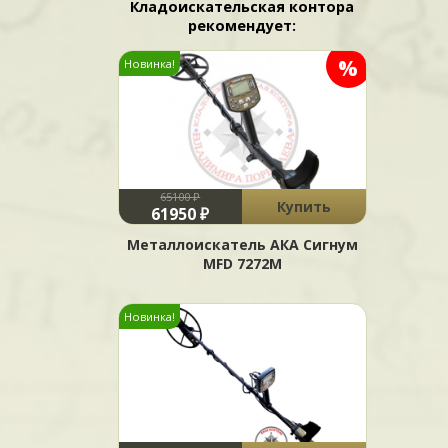
Кладоискательская контора
рекомендует:
%
Новинка!
65100 ₽
Купить
61950 ₽
Металлоискатель АКА Сигнум
MFD 7272М
Новинка!