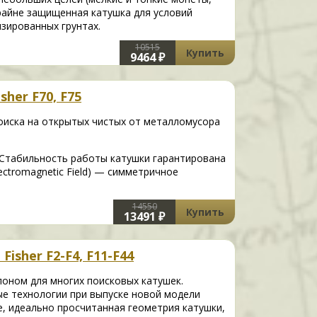
райне защищенная катушка для условий
зированных грунтах.
10515
Купить
9464 ₽
sher F70, F75
оиска на открытых чистых от металломусора
 Стабильность работы катушки гарантирована
lectromagnetic Field) — симметричное
14550
Купить
13491 ₽
isher F2-F4, F11-F44
алоном для многих поисковых катушек.
е технологии при выпуске новой модели
е, идеально просчитанная геометрия катушки,