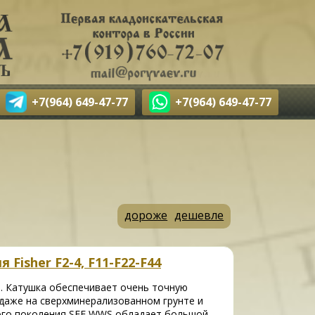
+7(964) 649-47-77
+7(964) 649-47-77
дороже
дешевле
 Fisher F2-4, F11-F22-F44
. Катушка обеспечивает очень точную
 даже на сверхминерализованном грунте и
того поколения SEF WWS обладает большой