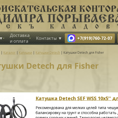
Доставка
+7(919)760-72-07
Контакты
и оплата
|
Каталог
|
Катушки
|
Катушки Detech
|
Катушки Detech для Fisher
тушки Detech для Fisher
Катушка Detech SEF WSS 10x5'' для
Рекомендована для мелких целей типа чешуи
балансировку на грунт и способна работать
поверх горячих камней. Технология четвер