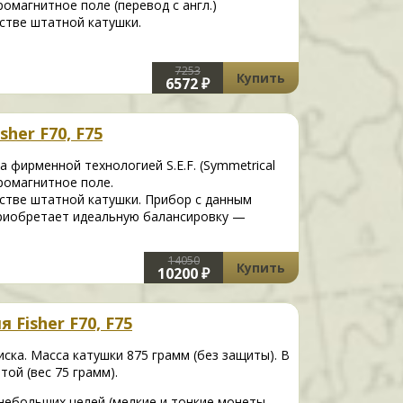
ромагнитное поле (перевод с англ.)
стве штатной катушки.
7253
Купить
6572 ₽
sher F70, F75
 фирменной технологией S.E.F. (Symmetrical
тромагнитное поле.
стве штатной катушки. Прибор с данным
приобретает идеальную балансировку —
14050
Купить
10200 ₽
 Fisher F70, F75
ска. Масса катушки 875 грамм (без защиты). В
ой (вес 75 грамм).
небольших целей (мелкие и тонкие монеты,