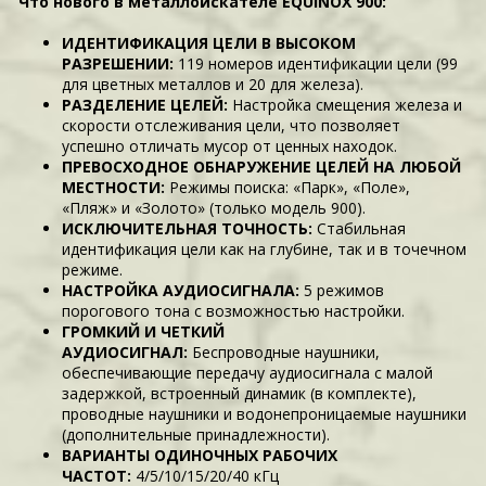
Что нового в металлоискателе EQUINOX 900:
ИДЕНТИФИКАЦИЯ ЦЕЛИ В ВЫСОКОМ
РАЗРЕШЕНИИ:
119 номеров идентификации цели (99
для цветных металлов и 20 для железа).
РАЗДЕЛЕНИЕ ЦЕЛЕЙ:
Настройка смещения железа и
скорости отслеживания цели, что позволяет
успешно отличать мусор от ценных находок.
ПРЕВОСХОДНОЕ ОБНАРУЖЕНИЕ ЦЕЛЕЙ НА ЛЮБОЙ
МЕСТНОСТИ:
Режимы поиска: «Парк», «Поле»,
«Пляж» и «Золото» (только модель 900).
ИСКЛЮЧИТЕЛЬНАЯ ТОЧНОСТЬ:
Стабильная
идентификация цели как на глубине, так и в точечном
режиме.
НАСТРОЙКА АУДИОСИГНАЛА:
5 режимов
порогового тона с возможностью настройки.
ГРОМКИЙ И ЧЕТКИЙ
АУДИОСИГНАЛ:
Беспроводные наушники,
обеспечивающие передачу аудиосигнала с малой
задержкой, встроенный динамик (в комплекте),
проводные наушники и водонепроницаемые наушники
(дополнительные принадлежности).
ВАРИАНТЫ ОДИНОЧНЫХ РАБОЧИХ
ЧАСТОТ:
4/5/10/15/20/40 кГц