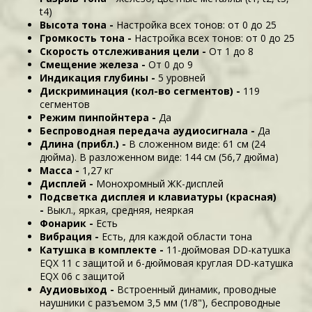
t4)
Высота тона -
Настройка всех тонов: от 0 до 25
Громкость тона -
Настройка всех тонов: от 0 до 25
Скорость отслеживания цели -
От 1 до 8
Смещение железа -
От 0 до 9
Индикация глубины -
5 уровней
Дискриминация (кол-во сегментов) -
119
сегментов
Режим пинпойнтера -
Да
Беспроводная передача аудиосигнала -
Да
Длина (прибл.) -
В сложенном виде: 61 см (24
дюйма). В разложенном виде: 144 см (56,7 дюйма)
Масса -
1,27 кг
Дисплей -
Монохромный ЖК-дисплей
Подсветка дисплея и клавиатуры (красная)
-
Выкл., яркая, средняя, неяркая
Фонарик -
Есть
Вибрация -
Есть, для каждой области тона
Катушка в комплекте -
11-дюймовая DD-катушка
EQX 11 с защитой и 6-дюймовая круглая DD-катушка
EQX 06 с защитой
Аудиовыход -
Встроенный динамик, проводные
наушники с разъемом 3,5 мм (1/8"), беспроводные