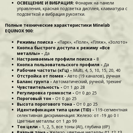
ОСВЕЩЕНИЕ И ВИБРАЦИЯ:
Фонарик на панели
управления, красная подсветка дисплея, клавиатура с
подсветкой и вибрация рукоятки.
Полные технические характеристики Minelab
EQUINOX 900:
Режимы поиска -
«Парк», «Поле», «Пляж», «Золото»
Кнопка быстрого доступа к режиму «Все
металлы» -
Да
Настраиваемые профили поиска -
8
Кнопка пользовательского профиля -
Да
Рабочие частоты (кГц) -
Multi, 4, 5, 10, 15, 20, 40
Отстройка от помех -
Авто (19 каналов), ручная
Баланс грунта -
Автоматический, ручной, трекинг
Чувствительность -
От 1 до 28
Регулировка громкости -
От 0 до 25
Пороговый тон -
От 0 до 25
Высота порогового тона -
От 0 до 25
Идентификация типа цели (TID) -
119-сегментная
селективная дискриминация: Железо: от -19 до 0 I
Цветные металлы: от 1 до 99
Тон цели -
1, 2, 5, все тоны (At), глубина (dP)
Разрыв тона -
Железо, цветные металлы (t1, t2, t3,