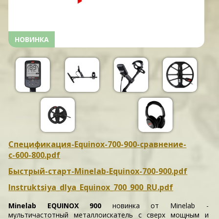
НОВИНКА
Спецификация-Equinox-700-900-сравнение-
с-600-800.pdf
Быстрый-старт-Minelab-Equinox-700-900.pdf
Instruktsiya_dlya_Equinox_700_900_RU.pdf
Minelab EQUINOX 900
новинка от Minelab -
мультичастотный металлоискатель с сверх мощным и