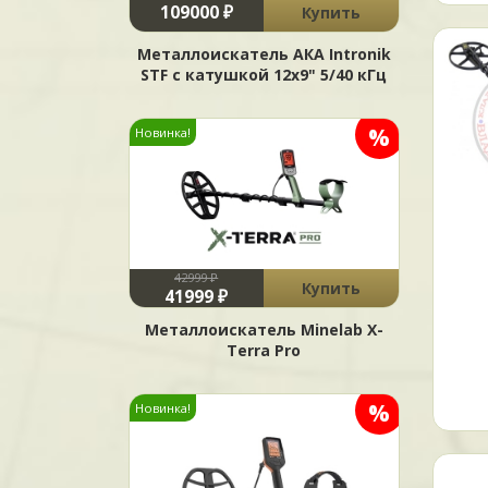
109000 ₽
Купить
Металлоискатель АКА Intronik
STF c катушкой 12x9" 5/40 кГц
%
Новинка!
42999 ₽
Купить
41999 ₽
Металлоискатель Minelab X-
Terra Pro
%
Новинка!