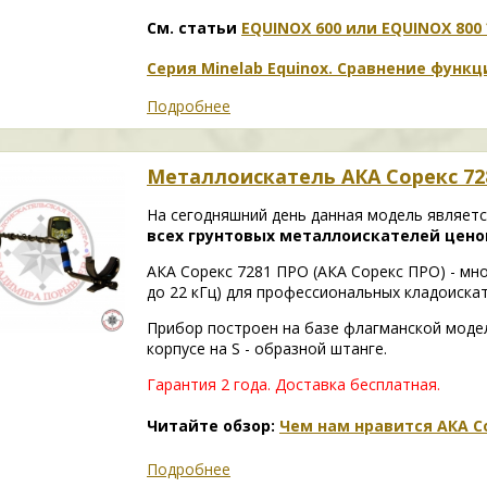
См. статьи
EQUINOX 600 или EQUINOX 800 
Серия Minelab Equinox. Сравнение функ
Подробнее
Металлоискатель АКА Сорекс 72
На сегодняшний день данная модель являетс
всех грунтовых металлоискателей ценово
АКА Сорекс 7281 ПРО (АКА Сорекс ПРО) - мн
до 22 кГц) для профессиональных кладоискат
Прибор построен на базе флагманской моде
корпусе на S - образной штанге.
Гарантия 2 года. Доставка бесплатная.
Читайте обзор:
Чем нам нравится АКА С
Подробнее