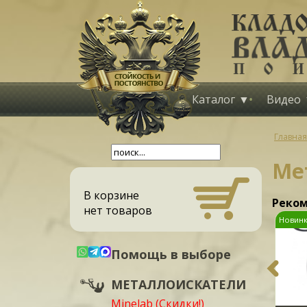
Каталог
Видео
Главная
Ме
В корзине
Реком
нет товаров
%
%
овинка!
Новинка!
Новинк
Помощь в выборе
МЕТАЛЛОИСКАТЕЛИ
Minelab (Скидки!)