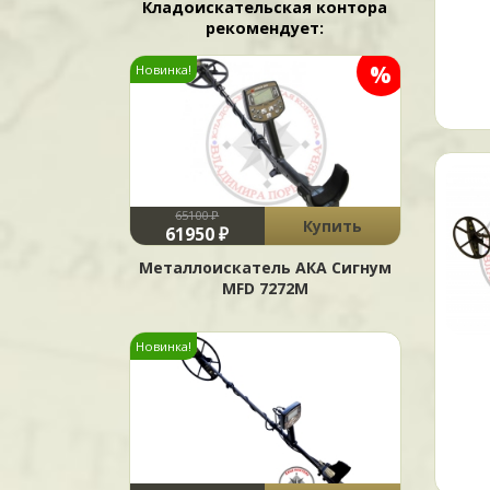
Кладоискательская контора
рекомендует:
%
Новинка!
65100 ₽
Купить
61950 ₽
Металлоискатель АКА Сигнум
MFD 7272М
Новинка!