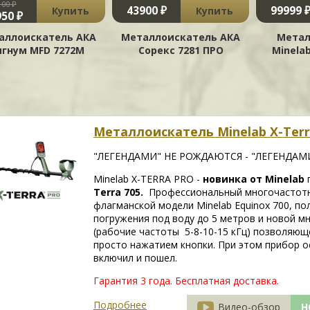
100 ₽
43900 ₽
99999 
Купить
Купить
50 ₽
аллоискатель АКА
Металлоискатель АКА
Метал
игнум MFD 7272М
Сорекс 7281 ПРО
Minela
Металлоискатель Minelab X-Terr
"ЛЕГЕНДАМИ" НЕ РОЖДАЮТСЯ - "ЛЕГЕНДАМ
Minelab X-TERRA PRO -
новинка от Minelab
Terra 705.
Профессиональный многочастотн
флагманской модели Minelab Equinox 700, 
погружения под воду до 5 метров и новой м
(рабочие частоты 5-8-10-15 кГц) позволяющ
просто нажатием кнопки. При этом прибор ос
включил и пошел.
Гарантия 3 года. Бесплатная доставка.
Подробнее
Видео-обзор
Н