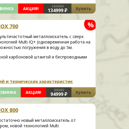
139999
ВИНКА
АКЦИЯ!
Купить
134999 ₽
%
OX 700
мультичастотный металлоискатель с сверх
ологией Multi IQ+ (одновременная работа на
зможностью погружения в воду до 5м.
жной карбоновой штангой и беспроводными
ций и технических характеристик
99999
ОВИНКА
АКЦИЯ!
Купить
94999 ₽
OX 800
остаточно новый металлоискатель от
ром, новой технологией Multi