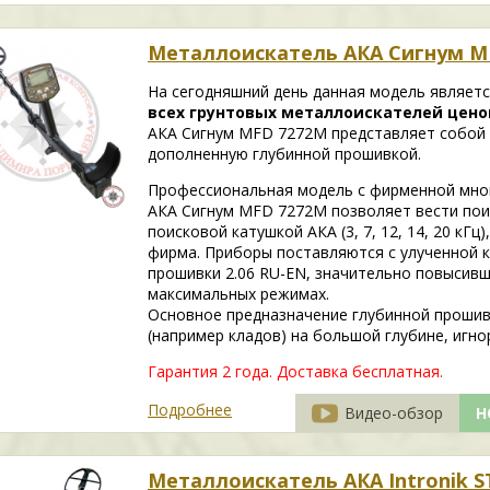
Металлоискатель АКА Сигнум M
На сегодняшний день данная модель являет
всех грунтовых металлоискателей ценово
АКА Сигнум MFD 7272М представляет собой
дополненную глубинной прошивкой.
Профессиональная модель с фирменной мно
АКА Сигнум MFD 7272М позволяет вести поиск
поисковой катушкой АКА (3, 7, 12, 14, 20 кГ
фирма. Приборы поставляются с улученной 
прошивки 2.06 RU-EN, значительно повысив
максимальных режимах.
Основное предназначение глубинной прошив
(например кладов) на большой глубине, игно
Гарантия 2 года. Доставка бесплатная.
Подробнее
Видео-обзор
Н
Металлоискатель АКА Intronik ST