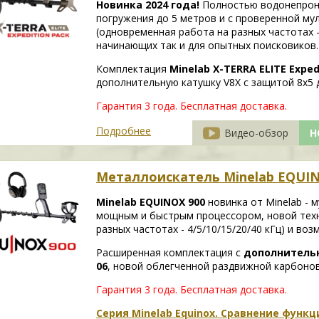
Новинка 2024 года!
Полностью водонепрон
погружения до 5 метров и с проверенной му
(одновременная работа на разных частотах -
начинающих так и для опытных поисковиков.
Комплектация
Minelab X-TERRA ELITE Expe
дополнительную катушку V8X с защитой 8х5
Гарантия 3 года.
Бесплатная доставка.
Подробнее
Видео-обзор
Н
Металлоискатель Minelab EQUIN
Minelab EQUINOX 900
новинка от Minelab - 
мощным и быстрым процессором, новой техн
разных частотах - 4/5/10/15/20/40 кГц) и во
Расширенная комплектация с
дополнительн
06
, новой облегченной раздвижной карбоно
Гарантия 3 года.
Бесплатная доставка.
Серия Minelab Equinox. Сравнение функ