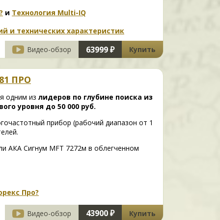
?
и
Технология Multi-IQ
ций и технических характеристик
63999 ₽
Видео-обзор
Купить
81 ПРО
я одним из
лидеров по глубине поиска из
го уровня до 50 000 руб.
огочастотный прибор (рабочий диапазон от 1
елей.
ли АКА Сигнум MFT 7272м в облегченном
орекс Про?
43900 ₽
Видео-обзор
Купить