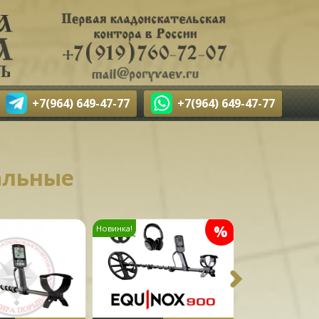
+7(964) 649-47-77
+7(964) 649-47-77
альные
%
Новинка!
Новинка!