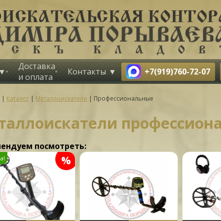
Доставка
+7(919)760-72-07
Контакты
и оплата
|
Каталог
|
Металлоискатели
|
Профессиональные
таллоискатели профессион
ендуем посмотреть:
%
а!