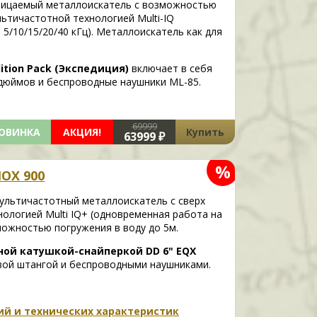
ицаемый металлоискатель с возможностью
льтичастотной технологией Multi-IQ
 5/10/15/20/40 кГц). Металлоискатель как для
dition Pack (Экспедиция)
включает в себя
 дюймов и беспроводные наушники ML-85.
69999
ОВИНКА
АКЦИЯ!
Купить
63999 ₽
%
OX 900
мультичастотный металлоискатель с сверх
ологией Multi IQ+ (одновременная работа на
зможностью погружения в воду до 5м.
ой катушкой-снайперкой DD 6" EQX
вой штангой и беспроводными наушниками.
ций и технических характеристик