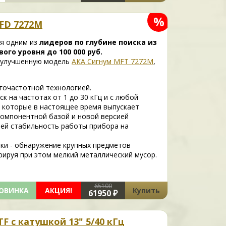
%
FD 7272М
ся
одним из
лидеров по глубине поиска из
го уровня до 100 000 руб.
 улучшенную модель
АКА Сигнум MFT 7272М
,
гочастотной технологией.
 на частотах от 1 до 30 кГц и с любой
ц), которые в настоящее время выпускает
компонентной базой и новой версией
шей стабильность работы прибора на
ки - обнаружение крупных предметов
рируя при этом мелкий металлический мусор.
65100
ОВИНКА
АКЦИЯ!
Купить
61950 ₽
F c катушкой 13" 5/40 кГц