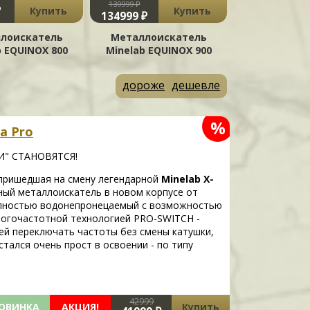
139999 ₽
42999 ₽
₽
Купить
Купить
134999 ₽
41999 ₽
лоискатель
Металлоискатель
Металлои
b EQUINOX 800
Minelab EQUINOX 900
Minelab X-
дороже
дешевле
%
a Pro
И" СТАНОВЯТСЯ!
пришедшая на смену легендарной
Minelab X-
ый металлоискатель в новом корпусе от
полностью водонепронецаемый с возможностью
ногочастотной технологией PRO-SWITCH -
ей переключать частоты без смены катушки,
тался очень прост в освоении - по типу
42999
ОВИНКА
АКЦИЯ!
Купить