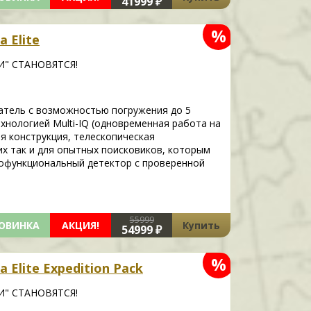
41999 ₽
%
 Elite
И" СТАНОВЯТСЯ!
тель с возможностью погружения до 5
хнологией Multi-IQ (одновременная работа на
ая конструкция, телескопическая
х так и для опытных поисковиков, которым
офункциональный детектор с проверенной
55999
ОВИНКА
АКЦИЯ!
Купить
54999 ₽
%
 Elite Expedition Pack
И" СТАНОВЯТСЯ!