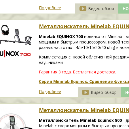
Подробнее
Видео-обзор
НО
Металлоискатель Minelab EQUIN
Minelab EQUINOX 700
новинка от Minelab - 
мощным и быстрым процессором, новой техн
разных частотах - 4/5/10/15/20/40 кГц) и во
Комплектация с новой облегченной раздви
наушниками.
Гарантия 3 года.
Бесплатная доставка.
Серия Minelab Equinox. Сравнение функ
Подробнее
Видео-обзор
Н
Металлоискатель Minelab EQUIN
Металлоискатель Minelab Equinox 800
- д
Minelab с сверх мощным и быстрым процессо