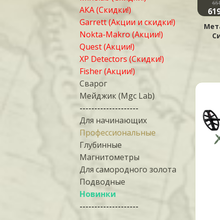
55999 ₽
69999 ₽
65
Купить
Купить
АКА (Скидки!)
54999 ₽
63999 ₽
619
Garrett (Акции и скидки!)
Металлоискатель
Металлоискатель
Мет
Nokta-Makro (Акции!)
Minelab X-Terra Elite
Minelab X-Terra Elite
С
Expedition Pack
Quest (Акции!)
XP Detectors (Скидки!)
Fisher (Акции!)
Сварог
Мейджик (Mgc Lab)
--------------------
Для начинающих
Профессиональные
Глубинные
Магнитометры
Для самородного золота
Подводные
Новинки
--------------------