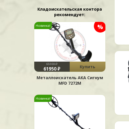
Кладоискательская контора
рекомендует:
%
Новинка!
65100 ₽
Купить
61950 ₽
Металлоискатель АКА Сигнум
MFD 7272М
Новинка!