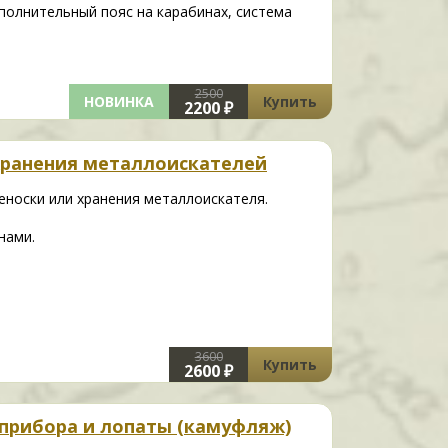
ополнительный пояс на карабинах, система
2500
НОВИНКА
Купить
2200 ₽
хранения металлоискателей
еноски или хранения металлоискателя.
нами.
3600
Купить
2600 ₽
прибора и лопаты (камуфляж)