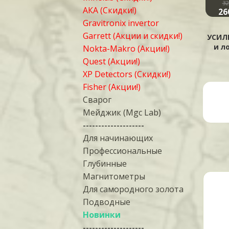
2600 ₽
3600 ₽
32
Купить
Купить
АКА (Скидки!)
1950 ₽
2600 ₽
26
Gravitronix invertor
юкзак М2 (под прибор и
Сумка-рюкзак для
Garrett (Акции и скидки!)
лопату) ЗЕЛЕНЫЙ
переноски и хранения
УСИЛ
металлоискателей
и л
Nokta-Makro (Акции!)
Quest (Акции!)
XP Detectors (Скидки!)
Fisher (Акции!)
Сварог
Мейджик (Mgc Lab)
--------------------
Для начинающих
Профессиональные
Глубинные
Магнитометры
Для самородного золота
Подводные
Новинки
--------------------