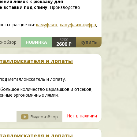
ения лямок к рюкзаку для
 вставки под спину.
Производство
ианты расцветки:
камуфляж
,
камуфляж-цифра
,
3200
о-обзор
НОВИНКА
Купить
2600 ₽
еталлоискателя и лопаты
под металлоискатель и лопату.
 большое количество кармашков и отсеков,
ленные эргономичные лямки.
Нет в наличии
Видео-обзор
еталлоискателя и лопаты