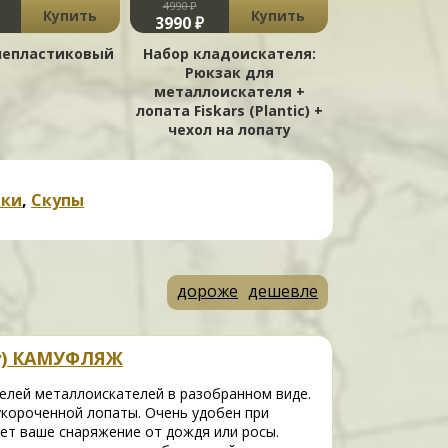
4990 ₽
3500 ₽
Купить
Купить
3990 ₽
лепластиковый
Набор кладоискателя:
Скуп плас
Рюкзак для
Garrett для
металлоискателя +
поис
лопата Fiskars (Plantic) +
чехол на лопату
вки
,
Скупы
дороже
дешевле
ту) КАМУФЛЯЖ
лей металлоискателей в разобранном виде.
укороченной лопаты. Очень удобен при
ет ваше снаряжение от дождя или росы.