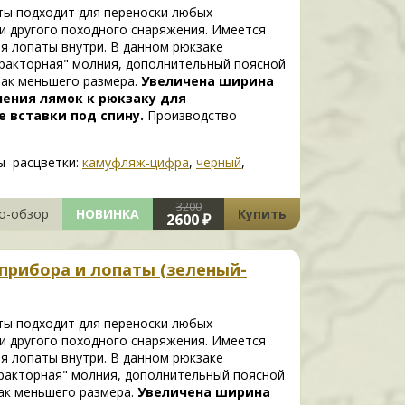
ты подходит для переноски любых
 и другого походного снаряжения. Имеется
ля лопаты внутри. В данном рюкзаке
тракторная" молния, дополнительный поясной
ак меньшего размера.
Увеличена ширина
ения лямок к рюкзаку для
 вставки под спину.
Производство
ы расцветки:
камуфляж-цифра
,
черный
,
3200
о-обзор
НОВИНКА
Купить
2600 ₽
рибора и лопаты (зеленый-
ты подходит для переноски любых
 и другого походного снаряжения. Имеется
ля лопаты внутри. В данном рюкзаке
тракторная" молния, дополнительный поясной
ак меньшего размера.
Увеличена ширина