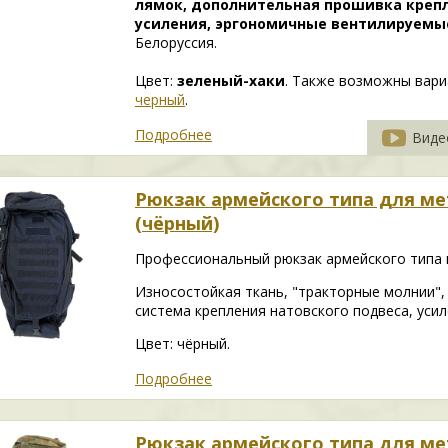
лямок, дополнительная прошивка крепл
усиления, эргономичные вентилируемые
Белоруссия.
Цвет:
зеленый-хаки
. Также возможны вар
черный
.
Подробнее
Виде
Рюкзак армейского типа для м
(чёрный)
Профессиональный рюкзак армейского типа 
Износостойкая ткань, "тракторные молнии",
система крепления натовского подвеса, уси
Цвет: чёрный.
Подробнее
Рюкзак армейского типа для м