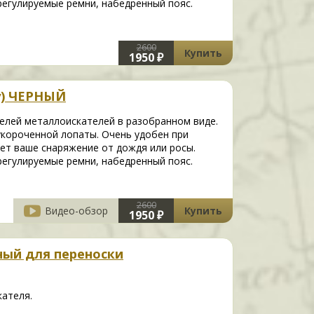
егулируемые ремни, набедренный пояс.
2600
Купить
1950 ₽
у) ЧЕРНЫЙ
лей металлоискателей в разобранном виде.
укороченной лопаты. Очень удобен при
ет ваше снаряжение от дождя или росы.
егулируемые ремни, набедренный пояс.
2600
Видео-обзор
Купить
1950 ₽
ный для переноски
кателя.