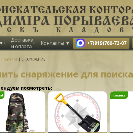
Доставка
+7(919)760-72-07
Контакты
и оплата
|
Каталог
|
СНАРЯЖЕНИЕ
пить снаряжение для поиск
ендуем посмотреть:
а!
Новинка!