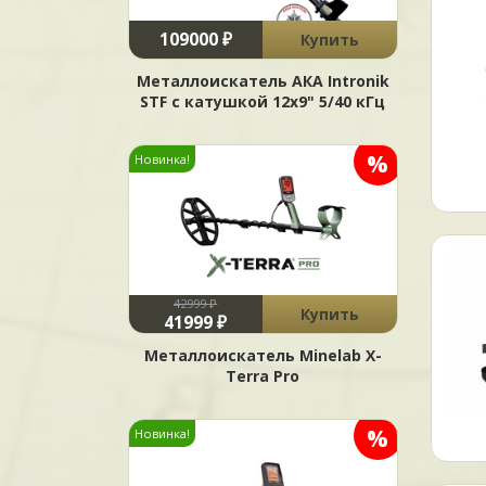
109000 ₽
Купить
Металлоискатель АКА Intronik
STF c катушкой 12x9" 5/40 кГц
%
Новинка!
42999 ₽
Купить
41999 ₽
Металлоискатель Minelab X-
Terra Pro
%
Новинка!