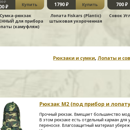
00 ₽
1790 ₽
700 ₽
Купить
Купить
00 ₽
Сумка-рюкзак
Лопата Fiskars (Plantic)
Совок Уг
ЕННЫЙ для прибора
штыковая укороченная
опаты (камуфляж)
Рюкзаки и сумки
,
Лопаты и со
Рюкзак М2 (под прибор и лопа
Прочный рюкзак. Вмещает большинство моде
В этом рюкзаке есть отдельный карман для 
переноске. Влагозащитный материал убереж