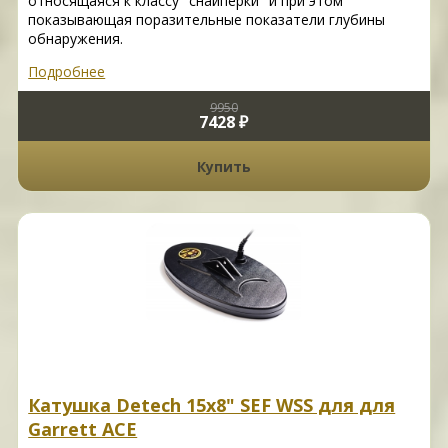
относящаяся к классу "снайперки" и при этом
показывающая поразительные показатели глубины
обнаружения.
Подробнее
9950
7428 ₽
Купить
Катушка Detech 15x8" SEF WSS для для
Garrett ACE