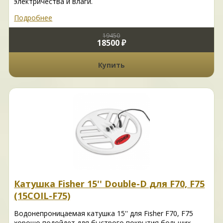
электричества и влаги.
Подробнее
19450
18500 ₽
Купить
Катушка Fisher 15'' Double-D для F70, F75
(15COIL-F75)
Водонепроницаемая катушка 15'' для Fisher F70, F75
хорошо подойдет для быстрого покрытия больших