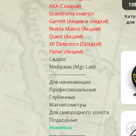
13650 ₽
10550 ₽
108
Купить
Купить
АКА (Скидки!)
8200 ₽
7900 ₽
Gravitronix invertor
Катушка Garrett Viper
Катушка Garrett Sniper
Кату
Garrett (Акции и скидки!)
6x11" для ACE
4,5" для ACE
для 
Nokta-Makro (Акции!)
Quest (Акции!)
XP Detectors (Скидки!)
Fisher (Акции!)
Сварог
Мейджик (Mgc Lab)
--------------------
Для начинающих
Профессиональные
Глубинные
Магнитометры
Для самородного золота
Подводные
Новинки
--------------------