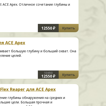
t ACE Apex. Отличное сочетание глубины и
12550 ₽
Купить
ля ACE Apex
ечивает большую глубину и больший охват. Она
ление целей.
13450
Купить
12550 ₽
-Flex Reaper для ACE Apex
ение глубины обнаружения на средних и
ольшие цели. Большая прочная и