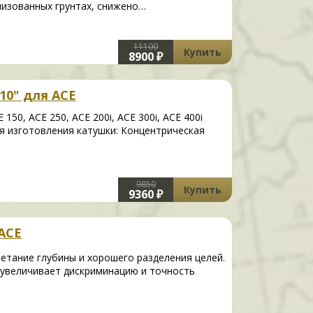
лизованных грунтах, снижено…
11100
Купить
8900 ₽
10" для ACE
150, ACE 250, ACE 200i, ACE 300i, ACE 400i
я изготовления катушки: Концентрическая
9850
Купить
9360 ₽
 ACE
очетание глубины и хорошего разделения целей.
 увеличивает дискриминацию и точность