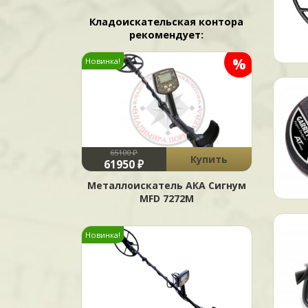
Кладоискательская контора
рекомендует:
%
Новинка!
65100 ₽
Купить
61950 ₽
Металлоискатель АКА Сигнум
MFD 7272М
Новинка!