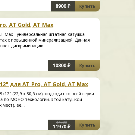
8900 ₽
Купить
ro, AT Gold, AT Max
 AT Max - универсальная штатная катушка.
нтах с повышенной минерализацией. Данная
ивает дискриминацию…
10800 ₽
Купить
2" для AT Pro, AT Gold, AT Max
2" (22,9 х 30,5 см). подходит ко всей серии
на по МОНО технологии. Этой катушкой
 мест), её…
14700
Купить
11970 ₽