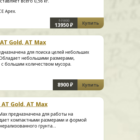
тавляет всего 0,56 кг.
E Apex.
17300
Купить
13950 ₽
 AT Gold, AT Max
редназначена для поиска целей небольших
. Обладает небольшими размерами,
 с большим количеством мусора.
8900 ₽
Купить
 AT Gold, AT Max
T Max предназначена для работы на
адает компактными размерами и формой
инерализованного грунта…