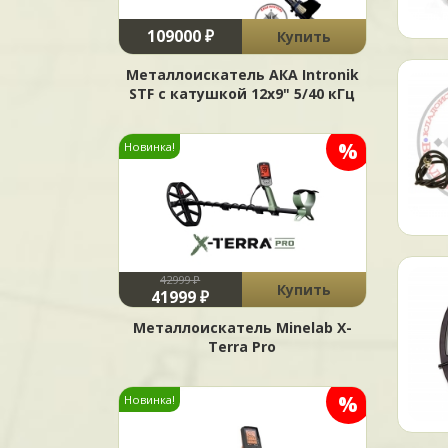
109000 ₽
Купить
Металлоискатель АКА Intronik
STF c катушкой 12x9" 5/40 кГц
%
Новинка!
42999 ₽
Купить
41999 ₽
Металлоискатель Minelab X-
Terra Pro
%
Новинка!