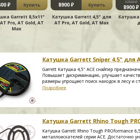
17500 ₽
00 ₽
8900 ₽
Купить
Купить
8900 ₽
шка Garrett 8,5x11"
Катушка Garrett 4,5" для
Катушка 
AT Pro, AT Gold, AT
AT Pro, AT Gold, AT Max
д
Max
Катушка Garrett Sniper 4,5" для 
Garrett Катушка 4,5" ACE снайпер предназна
Повышает дискриминацию, улучшает качеств
размеры упрощают поиск находок в лесу и с
Подробнее
Катушка Garrett Rhino Tough PR
Катушка Garrett Rhino Tough PROformance 6
металлоискателей серии ACE. Достаточно ун