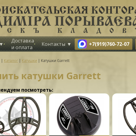
Доставка
+7(919)760-72-07
Контакты
и оплата
|
Каталог
|
Катушки
|
Катушки Garrett
пить катушки Garrett
ендуем посмотреть: