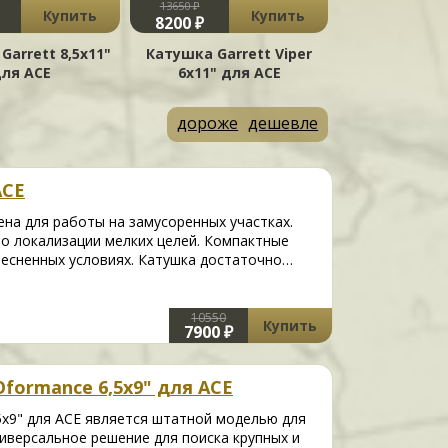
13650 ₽
10550 ₽
Купить
Купить
8200 ₽
7900 ₽
Garrett 8,5x11"
Катушка Garrett Viper
Катушка Garr
ля ACE
6x11" для ACE
4,5" дл
дороже
дешевле
ACE
чена для работы на замусоренных участках.
о локализации мелких целей. Компактные
тесненных условиях. Катушка достаточно…
10550
Купить
7900 ₽
Oformance 6,5x9" для ACE
,5x9" для ACE является штатной моделью для
иверсальное решение для поиска крупных и