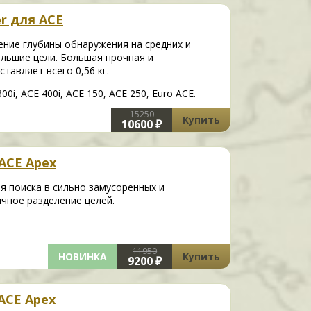
er для ACE
ение глубины обнаружения на средних и
ольшие цели. Большая прочная и
тавляет всего 0,56 кг.
0i, ACE 400i, ACE 150, ACE 250, Euro ACE.
15250
Купить
10600 ₽
 ACE Apex
я поиска в сильно замусоренных и
чное разделение целей.
11950
НОВИНКА
Купить
9200 ₽
 ACE Apex