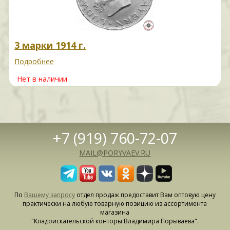
3 марки 1914 г.
Подробнее
Нет в наличии
+7 (919) 760-72-07
MAIL@PORYVAEV.RU
По
Вашему запросу
отдел продаж предоставит Вам оптовую цену
практически на любую товарную позицию из ассортимента
магазина
"Кладоискательской конторы Владимира Порываева".