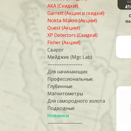
53
АКА (Скидки!)
41
Garrett (Акции и скидки!)
Nokta-Makro (Акции!)
по
Quest (Акции!)
XP Detectors (Скидки!)
Fisher (Акции!)
Сварог
Мейджик (Mgc Lab)
--------------------
Для начинающих
Профессиональные
Глубинные
Магнитометры
Для самородного золота
Подводные
Новинки
--------------------