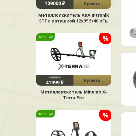
109000 ₽
Купить
Металлоискатель АКА Intronik
STF c катушкой 12x9" 5/40 кГц
%
Новинка!
42999 ₽
Купить
41999 ₽
Металлоискатель Minelab X-
Terra Pro
%
Новинка!