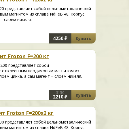
20 представляет собой цельнометаллический
вым магнитом из сплава NdFeB 48. Корпус
– слоем никеля.
4250 ₽
Купить
т Froton F=200 кг
200 представляет собой
с с вклеенным неодимовым магнитом из
оем цинка, а сам магнит – слоем никеля.
3150
Купить
2210 ₽
 Froton F=200х2 кг
00 представляет собой цельнометаллический
вым магнитом из сплава NdFeB 48. Корпус