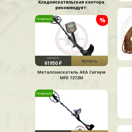
Кладоискательская контора
рекомендует:
%
Новинка!
65100 ₽
Купить
61950 ₽
Металлоискатель АКА Сигнум
MFD 7272М
Новинка!