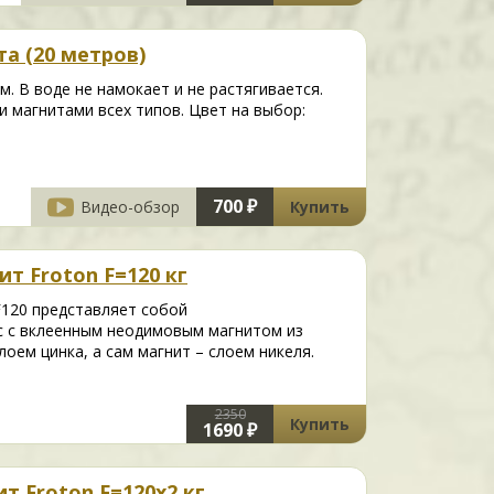
а (20 метров)
м. В воде не намокает и не растягивается.
 магнитами всех типов. Цвет на выбор:
700 ₽
Видео-обзор
Купить
т Froton F=120 кг
120 представляет собой
с с вклеенным неодимовым магнитом из
оем цинка, а сам магнит – слоем никеля.
2350
Купить
1690 ₽
 Froton F=120х2 кг