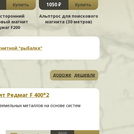
1050 ₽
Купить
Купить
сторонний
Альптрос для поискового
овый магнит
магнита (30 метров)
дмаг F200
гнитной "рыбалке"
дороже
дешевле
т Редмаг F 400*2
-земельных металлов на основе систем
8320