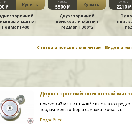
00 ₽
6900 ₽
2860 ₽
Купить
Купить
00 ₽
5500 ₽
2210 ₽
Односторонний
Двухсторонний
Одно
исковый магнит
поисковый магнит
поиск
Редмаг F400
Редмаг F 300*2
Ре
Статьи о поиске с магнитом
Видео о ма
Двухсторонний поисковый магни
Поисковый магнит F 400*2 из сплавов редко
неодим-железо-бор и самарий- кобальт.
Подробнее