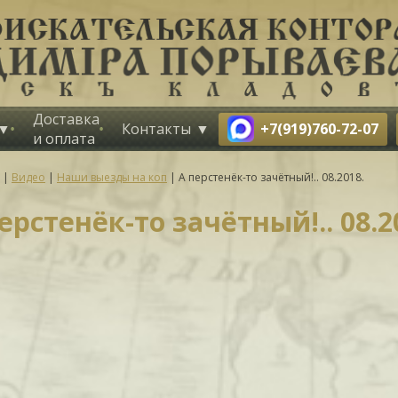
Доставка
+7(919)760-72-07
Контакты
и оплата
|
Видео
|
Наши выезды на коп
|
А перстенёк-то зачётный!.. 08.2018.
ерстенёк-то зачётный!.. 08.2