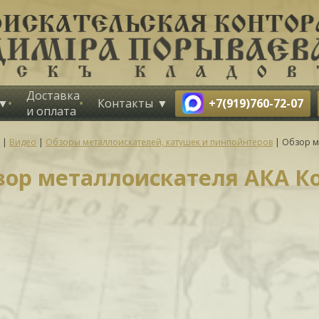
Доставка
+7(919)760-72-07
Контакты
и оплата
|
Видео
|
Обзоры металлоискателей, катушек и пинпойнтеров
|
Обзор м
зор металлоискателя АКА К