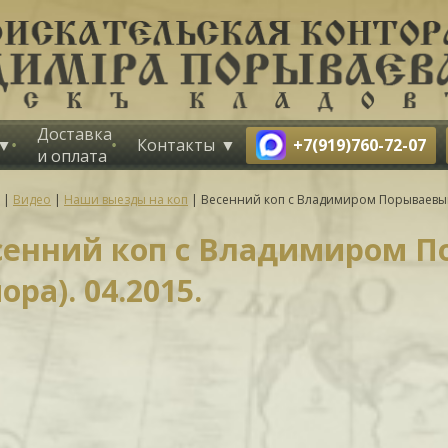
Доставка
+7(919)760-72-07
Контакты
и оплата
|
Видео
|
Наши выезды на коп
|
Весенний коп с Владимиром Порываевым 
сенний коп с Владимиром П
ора). 04.2015.