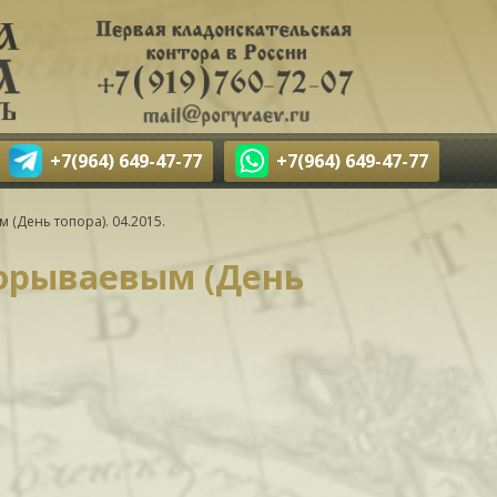
+7(964) 649-47-77
+7(964) 649-47-77
(День топора). 04.2015.
орываевым (День