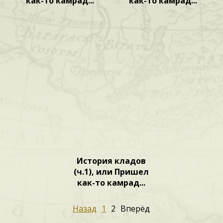
как-то камрад...
как-то камрад...
История кладов
(ч.1), или Пришел
как-то камрад...
Назад
1
2
Вперёд