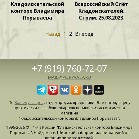
Кладоискательской
Всероссийский Слёт
конторе Владимира
Кладоискателей.
Порываева
Стрим. 25.08.2023.
Назад
1
2
Вперёд
+7 (919) 760-72-07
MAIL@PORYVAEV.RU
По
Вашему запросу
отдел продаж предоставит Вам оптовую цену
практически на любую товарную позицию из ассортимента
магазина
"Кладоискательской конторы Владимира Порываева".
1996-2026 © | 1-я в России "Кладоискательская контора Владимира
Порываева". Найдем все. Широкий выбор металлоискателей от
ведущих производителей.