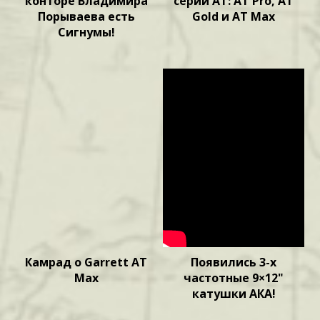
конторе Владимира
серии AT: AT Pro, AT
Порываева есть
Gold и AT Max
Сигнумы!
Камрад о Garrett AT
Появились 3-х
Max
частотные 9×12"
катушки АКА!